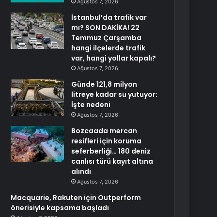
Ağustos 7, 2026
İstanbul’da trafik var
mı? SON DAKİKA! 22
Temmuz Çarşamba
hangi ilçelerde trafik
var, hangi yollar kapalı?
Ağustos 7, 2026
Günde 121,8 milyon
litreye kadar su yutuyor:
İşte nedeni
Ağustos 7, 2026
Bozcaada mercan
resifleri için koruma
seferberliği… 180 deniz
canlısı türü kayıt altına
alındı
Ağustos 7, 2026
Macquarie, Rakuten için Outperform
önerisiyle kapsama başladı