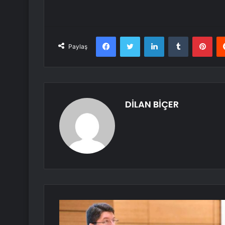
Facebook
Twitter
LinkedIn
Tumblr
Pint
Paylaş
DİLAN BİÇER