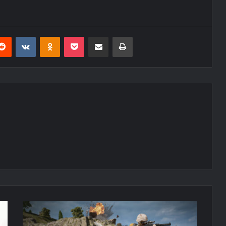
erest
Reddit
VKontakte
Odnoklassniki
Pocket
E-Posta ile paylaş
Yazdır