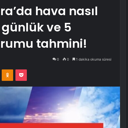
ra’da hava nasıl
 günlük ve 5
rumu tahmini!
0
0
1 dakika okuma süresi
VKontakte
Odnoklassniki
Pocket