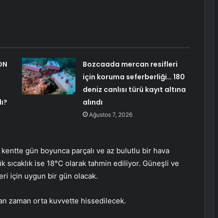
ON
Bozcaada mercan resifleri
için koruma seferberliği… 180
deniz canlısı türü kayıt altına
lı?
alındı
Ağustos 7, 2026
entte gün boyunca parçalı ve az bulutlu bir hava
 sıcaklık ise 18°C olarak tahmin ediliyor. Güneşli ve
leri için uygun bir gün olacak.
an zaman orta kuvvette hissedilecek.