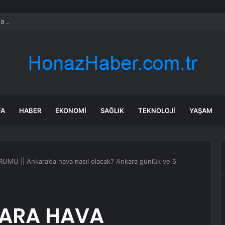
da trafik var mı? SON DAKİKA! 22 Temmuz Çarşamba hangi ilçelerde trafik 
FA
HABER
EKONOMI
SAĞLIK
TEKNOLOJI
YAŞAM
U || Ankara’da hava nasıl olacak? Ankara günlük ve 5
KARA HAVA