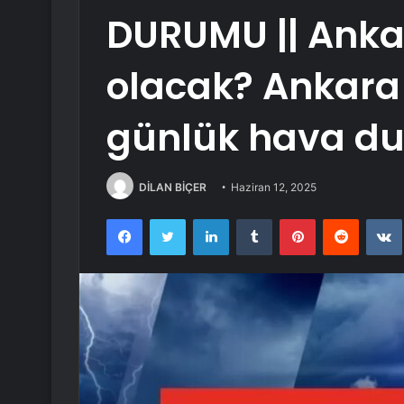
DURUMU || Anka
olacak? Ankara
günlük hava du
DİLAN BİÇER
Haziran 12, 2025
Facebook
Twitter
LinkedIn
Tumblr
Pinterest
Reddit