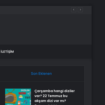
var, hangi yollar kapalı?
İLETIŞIM
Son Eklenen
Çarşamba hangi diziler
var? 22 Temmuz bu
akşam dizi var mı?