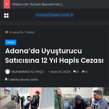
Madenciler Kurban Bayramı’nda Buluştu
Menü
Anasayfa
/
Haber
Haber
Adana’da Uyuşturucu
Satıcısına 12 Yıl Hapis Cezası
MUHAMMED ALİ OKÇU
Ekim 24, 2023
0
6
1 dakika okuma süresi