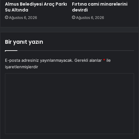
Almus Belediyesi Araç Parkı
Fırtına cami minarelerini
Su Altında
devirdi
Ağustos 6, 2026
Ağustos 6, 2026
Bir yanıt yazın
E-posta adresiniz yayınlanmayacak.
Gerekli alanlar
*
ile
işaretlenmişlerdir
Y
o
r
u
m
*