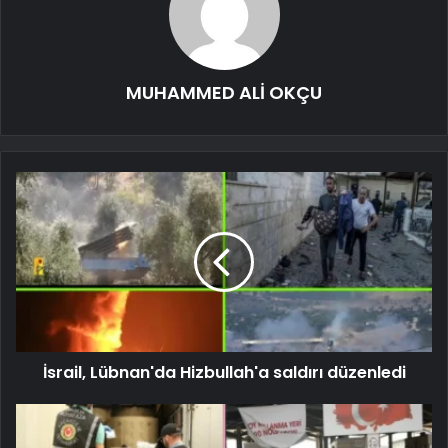
MUHAMMED ALİ OKÇU
İsrail, Lübnan'da Hizbullah'a saldırı düzenledi