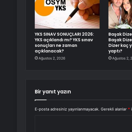
YKS SINAV SONUÇLARI 2026:
Başak Dize
YKS açıklandı mı? YKS sınav
Başak Dize
sonuçları ne zaman
Dizer kaç
açıklanacak?
yaptı?
Ağustos 2, 2026
Ağustos 2, 
Bir yanıt yazın
E-posta adresiniz yayınlanmayacak.
Gerekli alanlar
*
i
Y
o