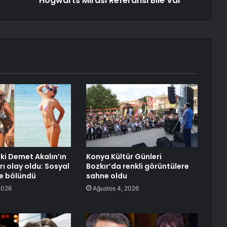
Hogwarts Mirası Referansı Bile Var
ki Demet Akalın’ın
Konya Kültür Günleri
rı olay oldu: Sosyal
Bozkır’da renkli görüntülere
e bölündü
sahne oldu
2026
Ağustos 4, 2026