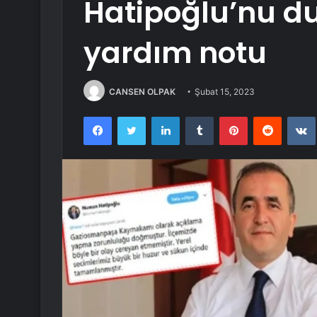
Hatipoğlu’nu d
yardım notu
CANSEN OLPAK
Şubat 15, 2023
Facebook
Twitter
LinkedIn
Tumblr
Pinterest
Reddit