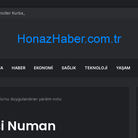
ciler Kurban Bayramı’nda Buluştu
FA
HABER
EKONOMI
SAĞLIK
TEKNOLOJI
YAŞAM
lu’nu duygulandıran yardım notu
si Numan