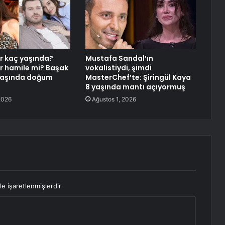
r kaç yaşında?
Mustafa Sandal’ın
r hamile mi? Başak
vokalistiydi, şimdi
 yaşında doğum
MasterChef’te: Şiringül Kaya
8 yaşında mantı açıyormuş
2026
Ağustos 1, 2026
le işaretlenmişlerdir