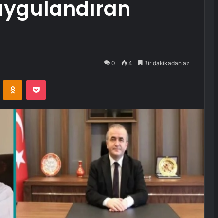
uygulandıran
0
4
Bir dakikadan az
VKontakte
Odnoklassniki
Pocket