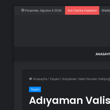
Maden
Perşembe, Ağustos 6 2026
Son Dakika Haberleri
ANASAY
Anasayfa
/
Yaşam
/
Adıyaman Valisi Numan Hatipoğ
Yaşam
Adıyaman Vali