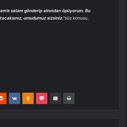
em’e selam gönderip alnından öpüyorum. Bu
tacaksınız, umudumuz sizsiniz.”
söz konusu.
erest
Reddit
VKontakte
Odnoklassniki
Pocket
E-Posta ile paylaş
Yazdır