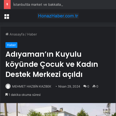
İstanbul’da market ve bakkallarda yeni uygulama devreye girdi
Menü
Anasayfa
/
Haber
Haber
Adıyaman’ın Kuyulu
köyünde Çocuk ve Kadın
Destek Merkezi açıldı
MEHMET HAZBİN KAZBEK
Nisan 29, 2024
0
0
1 dakika okuma süresi