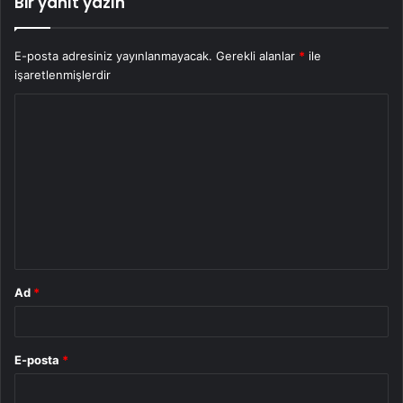
Bir yanıt yazın
E-posta adresiniz yayınlanmayacak.
Gerekli alanlar
*
ile
işaretlenmişlerdir
Y
o
r
u
m
*
Ad
*
E-posta
*