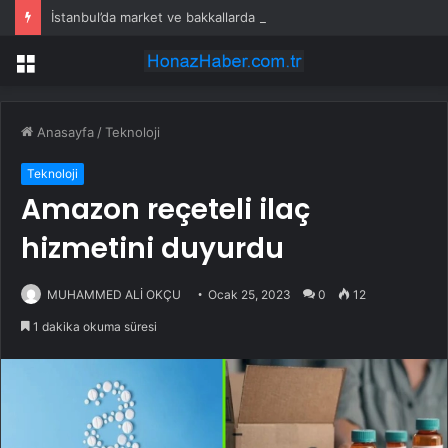
İstanbul’da market ve bakkallarda yeni uygulama devreye girdi
Menü
Anasayfa
/
Teknoloji
Teknoloji
Amazon reçeteli ilaç
hizmetini duyurdu
MUHAMMED ALİ OKÇU
Ocak 25, 2023
0
12
1 dakika okuma süresi