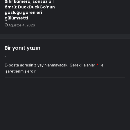
Sıfır kamera, sonsuz pil
ömrü: DuckDuckGo’nun
gözlüğü görenleri
gülümsetti
Ağustos 4, 2026
Bir yanıt yazın
E-posta adresiniz yayınlanmayacak.
Gerekli alanlar
*
ile
işaretlenmişlerdir
Y
o
r
u
m
*