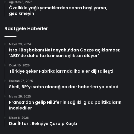
Ağustos 8, 2026
Özellikle yağlı yemeklerden sonra başlıyorsa,
gecikmeyin
Rastgele Haberler
Mayıs 23, 2024
İsrail Başbakanı Netanyahu’dan Gazze açıklaması:
‘ABD’de daha fazla insan açlıktan ölüyor’
Ocak 10, 2026
Türkiye Şeker Fabrikaları’nda ihaleler dijitalleşti
Haziran 27, 2025
Shell, BP’yi satın alacağına dair haberleri yalanladı
Mayıs 29, 2025
Fransa’dan gelip Nilüfer’in sağlıklı gıda politikalarını
incelediler
Nisan 8, 2026
Dur İhtarı: Bekçiye Çarpıp Kaçtı