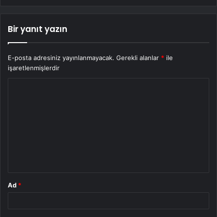
Bir yanıt yazın
E-posta adresiniz yayınlanmayacak.
Gerekli alanlar
*
ile
işaretlenmişlerdir
Y
o
r
u
m
*
Ad
*