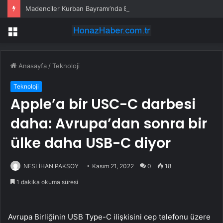
Madenciler Kurban Bayramı’nda Buluştu
Menü
Anasayfa
/
Teknoloji
Teknoloji
Apple’a bir USC-C darbesi
daha: Avrupa’dan sonra bir
ülke daha USB-C diyor
NESLİHAN PAKSOY
Kasım 21, 2022
0
18
1 dakika okuma süresi
Avrupa Birliğinin USB Type-C ilişkisini cep telefonu üzere