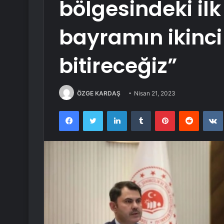
bölgesindeki ilk
bayramın ikinc
bitireceğiz”
ÖZGE KARDAŞ
Nisan 21, 2023
Facebook
Twitter
LinkedIn
Tumblr
Pinterest
Reddit