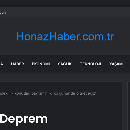
bul’da market ve bakkallarda yeni uygulama devreye girdi
FA
HABER
EKONOMI
SAĞLIK
TEKNOLOJI
YAŞAM
ki ilk konutları bayramın ikinci gününde bitireceğiz”
“Deprem