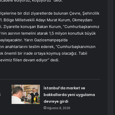
mücadele ediyoruz, koşuyoruz” dedi.
ilçelerine bir dizi ziyaretlerde bulunan Çevre, Şehircilik
l 1. Bölge Milletvekili Adayı Murat Kurum, Okmeydanı
tti. Ziyarette konuşan Bakan Kurum, “Cumhurbaşkanımız
in asrının temelini atarak 1,5 milyon konutluk büyük
aylaşacaktır. Yarın Gaziosmanpaşa’da
ın anahtarlarını teslim ederek, “Cumhurbaşkanımızın
çok önemli bir irade ortaya koymuş olacağız. Tabii
 evimiz fiilen devam ediyor” dedi.
İstanbul’da market ve
i
bakkallarda yeni uygulama
devreye girdi
Ağustos 8, 2026