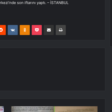
rkezi’nde son iftarını yaptı. – İSTANBUL
erest
Reddit
VKontakte
Odnoklassniki
Pocket
E-Posta ile paylaş
Yazdır