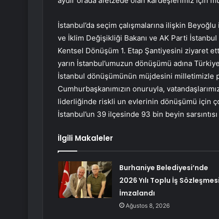
aydır orada afetzede olan kardeşlerimiz için 
İstanbul’da seçim çalışmalarına ilişkin Beyoğlu 
ve İklim Değişikliği Bakanı ve AK Parti İstanbu
Kentsel Dönüşüm 1. Etap Şantiyesini ziyaret e
yarın İstanbul’umuzun dönüşümü adına Türkiye’n
İstanbul dönüşümünün müjdesini milletimizle p
Cumhurbaşkanımızın onuruyla, vatandaşlarımız
liderliğinde riskli un evlerinin dönüşümü için 
İstanbul’un 39 ilçesinde 93 bin beyin sarsıntısı
İlgili Makaleler
Burhaniye Belediyesi’nde
2026 Yılı Toplu İş Sözleşmes
İmzalandı
Ağustos 8, 2026