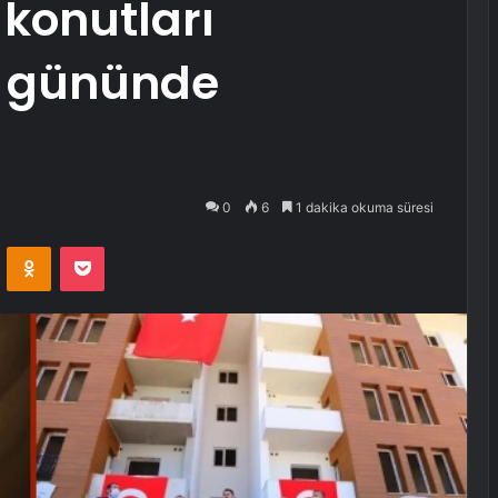
 konutları
i gününde
0
6
1 dakika okuma süresi
VKontakte
Odnoklassniki
Pocket