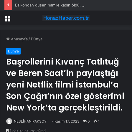
Balkondan düşen hamile kadın öldü, eşi gözaltında
Menü
Anasayfa
/
Dünya
Dünya
Başrollerini Kıvanç Tatlıtuğ
ve Beren Saat’in paylaştığı
yeni Netflix filmi İstanbul’a
Son Çağrı’nın özel gösterimi
New York’ta gerçekleştirildi.
NESLİHAN PAKSOY
Kasım 17, 2023
0
1
1 dakika okuma süresi