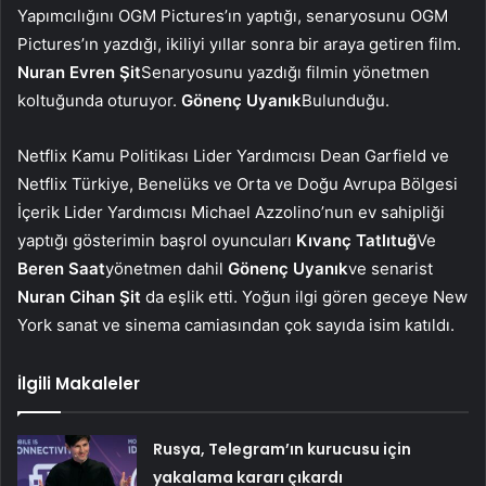
Yapımcılığını OGM Pictures’ın yaptığı, senaryosunu OGM
Pictures’ın yazdığı, ikiliyi yıllar sonra bir araya getiren film.
Nuran Evren Şit
Senaryosunu yazdığı filmin yönetmen
koltuğunda oturuyor.
Gönenç Uyanık
Bulunduğu.
Netflix Kamu Politikası Lider Yardımcısı Dean Garfield ve
Netflix Türkiye, Benelüks ve Orta ve Doğu Avrupa Bölgesi
İçerik Lider Yardımcısı Michael Azzolino’nun ev sahipliği
yaptığı gösterimin başrol oyuncuları
Kıvanç Tatlıtuğ
Ve
Beren Saat
yönetmen dahil
Gönenç Uyanık
ve senarist
Nuran Cihan Şit
da eşlik etti. Yoğun ilgi gören geceye New
York sanat ve sinema camiasından çok sayıda isim katıldı.
İlgili Makaleler
Rusya, Telegram’ın kurucusu için
yakalama kararı çıkardı