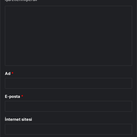
Y
o
r
u
m
*
Ad
*
E-posta
*
İnternet sitesi