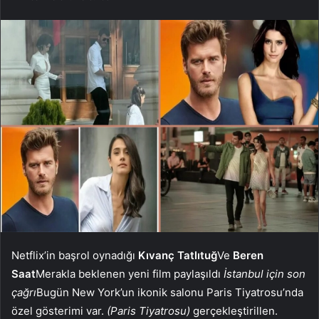
Netflix’in başrol oynadığı
Kıvanç Tatlıtuğ
Ve
Beren
Saat
Merakla beklenen yeni film paylaşıldı
İstanbul için son
çağrı
Bugün New York’un ikonik salonu Paris Tiyatrosu’nda
özel gösterimi var.
(Paris Tiyatrosu)
gerçekleştirillen.