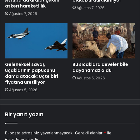
Avrupa’da dikkat çeken
oldu: Durdurulamıyor
askeri hareketlilik
Ağustos 7, 2026
Ağustos 7, 2026
Geleneksel savaş
Bu sıcaklara develer bile
uçaklarının papucunu
dayanamaz oldu
dama atacak: Üçte biri
Ağustos 5, 2026
fiyatına üretiliyor
Ağustos 5, 2026
Bir yanıt yazın
E-posta adresiniz yayınlanmayacak.
Gerekli alanlar
*
ile
işaretlenmişlerdir