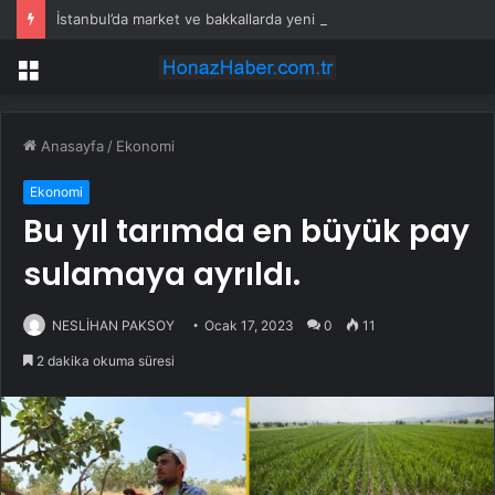
İstanbul’da market ve bakkallarda yeni uygulama devreye girdi
Menü
Anasayfa
/
Ekonomi
Ekonomi
Bu yıl tarımda en büyük pay
sulamaya ayrıldı.
NESLİHAN PAKSOY
Ocak 17, 2023
0
11
2 dakika okuma süresi