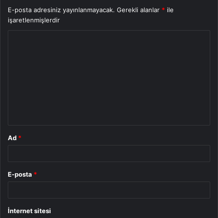
E-posta adresiniz yayınlanmayacak.
Gerekli alanlar
*
ile
işaretlenmişlerdir
Y
o
r
u
m
*
Ad
*
E-posta
*
İnternet sitesi