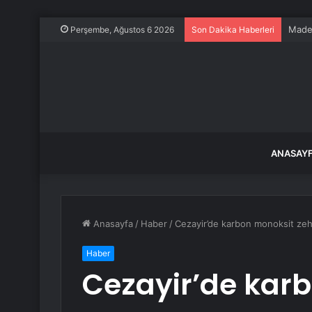
Maden
Perşembe, Ağustos 6 2026
Son Dakika Haberleri
ANASAY
Anasayfa
/
Haber
/
Cezayir’de karbon monoksit zehi
Haber
Cezayir’de kar