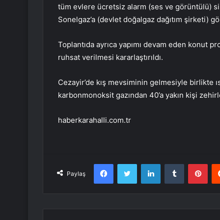
tüm evlere ücretsiz alarm (ses ve görüntülü) si
Sonelgaz’a (devlet doğalgaz dağıtım şirketi) gör
Toplantıda ayrıca yapımı devam eden konut proj
ruhsat verilmesi kararlaştırıldı.
Cezayir’de kış mevsiminin gelmesiyle birlikte 
karbonmonoksit gazından 40’a yakın kişi zehirl
haberkarahalli.com.tr
Facebook
Twitter
LinkedIn
Tumblr
Pint
Paylaş