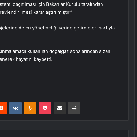
stemi dağıtılması için Bakanlar Kurulu tarafından
evlendirilmesi kararlaştırılmıştır.”
elerine de bu yönetmeliği yerine getirmeleri şartıyla
ısınma amaçlı kullanılan doğalgaz sobalarından sızan
enerek hayatını kaybetti.
erest
Reddit
VKontakte
Odnoklassniki
Pocket
E-Posta ile paylaş
Yazdır