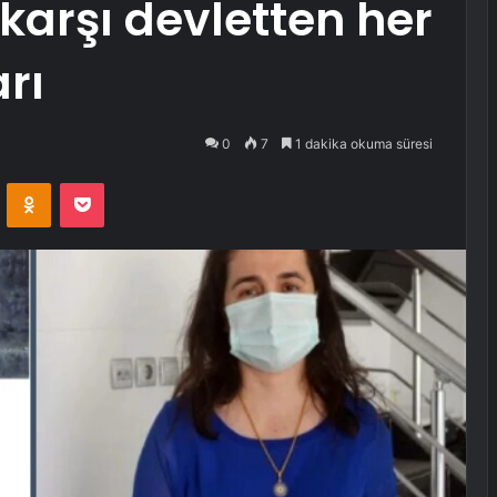
karşı devletten her
rı
0
7
1 dakika okuma süresi
VKontakte
Odnoklassniki
Pocket