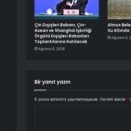
Çin Dışişleri Bakanı, Çin-
Almus Bele
Asean ve Shanghai İşbirliği
Su Altında
Örgütü Dışişleri Bakanları
Ağustos 6, 
Toplantılarına Katılacak
Ağustos 6, 2026
Bir yanıt yazın
E-posta adresiniz yayınlanmayacak.
Gerekli alanlar
*
i
Y
o
r