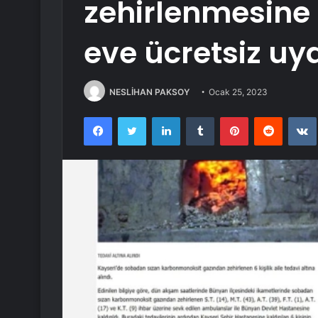
zehirlenmesine 
eve ücretsiz uya
NESLİHAN PAKSOY
Ocak 25, 2023
Facebook
Twitter
LinkedIn
Tumblr
Pinterest
Reddit