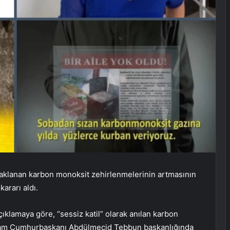
aklanan karbon monoksit zehirlenmelerinin artmasının
ararı aldı.
ıklamaya göre, “sessiz katil” olarak anılan karbon
şam Cumhurbaşkanı Abdülmecid Tebbun başkanlığında