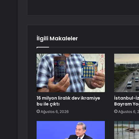
İlgili Makaleler
16 milyon liralık dev ikramiye
İstanbul-İ
bu ile çıktı
Bayram Yo
Ağustos 6, 2026
Ağustos 6, 