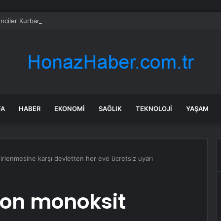
ciler Kurban Bayramı’nda Buluştu
FA
HABER
EKONOMI
SAĞLIK
TEKNOLOJI
YAŞAM
rlenmesine karşı devletten her eve ücretsiz uyarı
bon monoksit