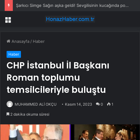
Şarkıcı Simge Sağın aşka geldi! Sevgilisinin kucağında poz verdi
Menü
Anasayfa
/
Haber
Haber
CHP İstanbul İl Başkanı
Roman toplumu
temsilcileriyle buluştu
MUHAMMED ALİ OKÇU
Kasım 14, 2023
0
1
2 dakika okuma süresi