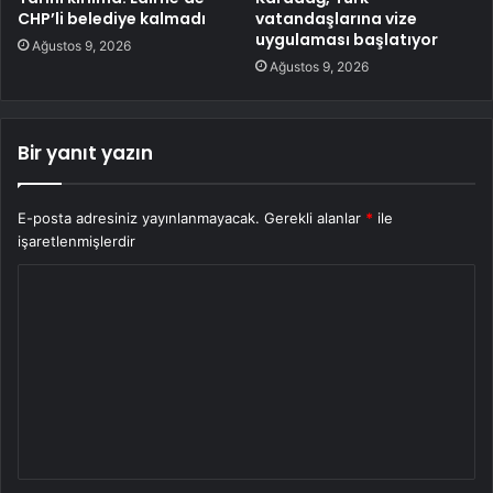
CHP’li belediye kalmadı
vatandaşlarına vize
uygulaması başlatıyor
Ağustos 9, 2026
Ağustos 9, 2026
Bir yanıt yazın
E-posta adresiniz yayınlanmayacak.
Gerekli alanlar
*
ile
işaretlenmişlerdir
Y
o
r
u
m
*