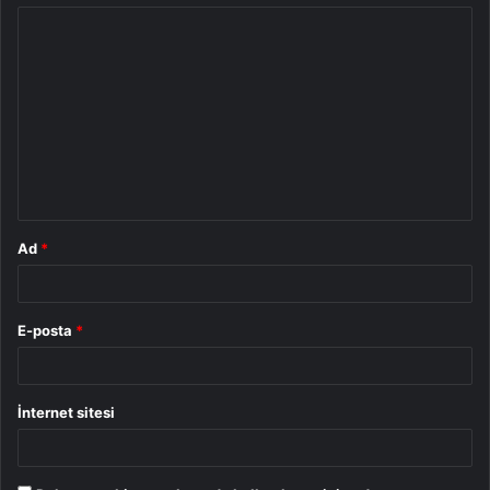
Y
o
r
u
m
*
Ad
*
E-posta
*
İnternet sitesi