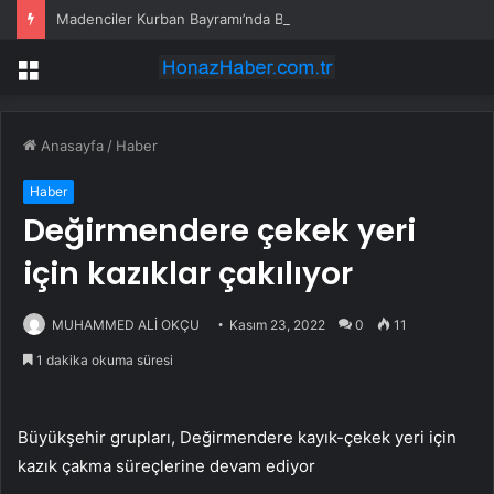
Madenciler Kurban Bayramı’nda Buluştu
Menü
Anasayfa
/
Haber
Haber
Değirmendere çekek yeri
için kazıklar çakılıyor
MUHAMMED ALİ OKÇU
Kasım 23, 2022
0
11
1 dakika okuma süresi
Büyükşehir grupları, Değirmendere kayık-çekek yeri için
kazık çakma süreçlerine devam ediyor