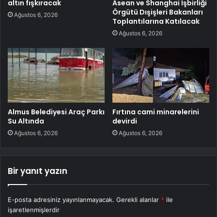
altın fışkıracak
Asean ve Shanghai İşbirliği
Örgütü Dışişleri Bakanları
Ağustos 6, 2026
Toplantılarına Katılacak
Ağustos 6, 2026
Almus Belediyesi Araç Parkı
Fırtına cami minarelerini
Su Altında
devirdi
Ağustos 6, 2026
Ağustos 6, 2026
Bir yanıt yazın
E-posta adresiniz yayınlanmayacak.
Gerekli alanlar
*
ile
işaretlenmişlerdir