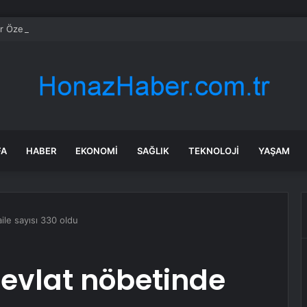
 Özel, Yeni Parti’nin genel başkanı seçildi
FA
HABER
EKONOMI
SAĞLIK
TEKNOLOJI
YAŞAM
aile sayısı 330 oldu
 evlat nöbetinde