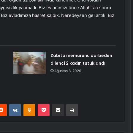
aygısızlık yapmadı. Biz evladımızı önce Allah’tan sonra
. Biz evladımıza hasret kaldık. Neredeysen gel artık. Biz
Zabıta memurunu darbeden
dilenci 2 kadın tutuklandı
Ağustos 8, 2026
erest
Reddit
VKontakte
Odnoklassniki
Pocket
E-Posta ile paylaş
Yazdır