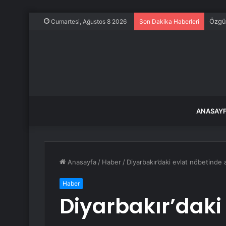
Özgür
Cumartesi, Ağustos 8 2026
Son Dakika Haberleri
ANASAY
Anasayfa
/
Haber
/
Diyarbakır’daki evlat nöbetinde 
Haber
Diyarbakır’daki