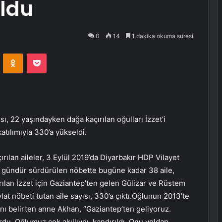
oldu
0
14
1 dakika okuma süresi
VKontakte
Odnoklassniki
Pocket
sı, 22 yaşındayken dağa kaçırılan oğulları İzzet’i
tılımıyla 330’a yükseldi.
rılan aileler, 3 Eylül 2019’da Diyarbakır HDP Vilayet
7 gündür sürdürülen nöbette bugüne kadar 38 aile,
ılan İzzet için Gaziantep’ten gelen Gülizar ve Rüstem
lat nöbeti tutan aile sayısı, 330’a çıktı.Oğlunun 2013’te
ğını belirten anne Akhan, “Gaziantep’ten geliyoruz.
rdu. Oğlumuz çok akıllıydı, kandırıldı. Onu yoldan