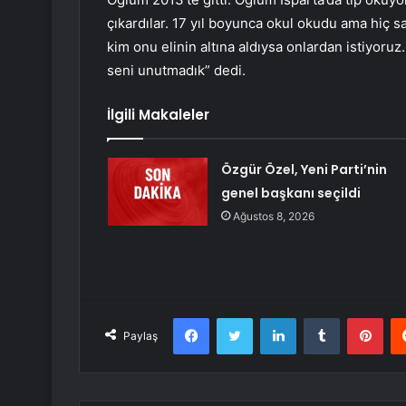
çıkardılar. 17 yıl boyunca okul okudu ama hiç s
kim onu elinin altına aldıysa onlardan istiyoruz
seni unutmadık” dedi.
İlgili Makaleler
Özgür Özel, Yeni Parti’nin
genel başkanı seçildi
Ağustos 8, 2026
Facebook
Twitter
LinkedIn
Tumblr
Pint
Paylaş