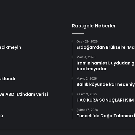
Rastgele Haberler
Ocak 29, 2026
gecikmeyin
Erdoğan’dan Brüksel’e ‘Ma
Mart 4, 2026
İran’ın hamlesi, uydudan 
bırakmıyorlar
uklandı
Mayıs 2, 2026
Ballık köyünde kar nedeniy
 ve ABD istihdam verisi
Kasım 9, 2025
HAC KURA SONUÇLARI İSİM L
Şubat 17, 2026
tü
Tunceli’de Doğa Talanına İ