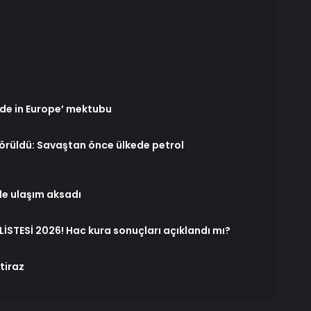
de in Europe’ mektubu
görüldü: Savaştan önce ülkede petrol
le ulaşım aksadı
İSTESİ 2026! Hac kura sonuçları açıklandı mı?
tiraz