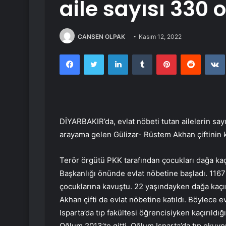
aile sayısı 330 
CANSEN OLPAK
Kasım 12, 2022
Facebook
Twitter
LinkedIn
Tumblr
Pinterest
Reddit
DİYARBAKIR’da, evlat nöbeti tutan ailelerin sayı
arayama gelen Gülizar- Rüstem Akhan çiftinin ka
Terör örgütü PKK tarafından çocukları dağa kaçı
Başkanlığı önünde evlat nöbetine başladı. 116
çocuklarına kavuştu. 22 yaşındayken dağa kaçır
Akhan çifti de evlat nöbetine katıldı. Böylece ev
Isparta’da tıp fakültesi öğrencisiyken kaçırıldı
Oğlum 2013’te gitti. Oğlum Isparta’da tıp okuyo