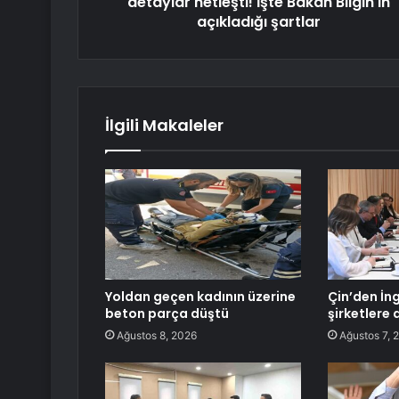
detaylar netleşti! İşte Bakan Bilgin'in
açıkladığı şartlar
İlgili Makaleler
Yoldan geçen kadının üzerine
Çin’den İng
beton parça düştü
şirketlere 
Ağustos 8, 2026
Ağustos 7, 