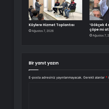
Köylere Hizmet Toplantısı
‘Gökçek 4 
çöpe mi at
Ağustos 7, 2026
Ağustos 7, 
Bir yanıt yazın
E-posta adresiniz yayınlanmayacak.
Gerekli alanlar
*
i
Y
o
r
u