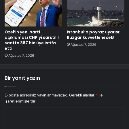
Özel’in yeni parti
İstanbul’a poyraz uyarısı:
açıklaması CHP’yi sarstı! 1
Rüzgar kuvvetlenecek!
saatte 387 bin üye istifa
Ağustos 7, 2026
etti
Ağustos 7, 2026
Bir yanıt yazın
E-posta adresiniz yayınlanmayacak.
Gerekli alanlar
*
ile
işaretlenmişlerdir
Y
o
r