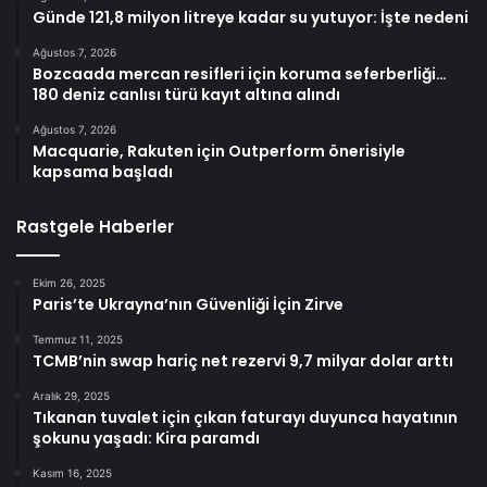
Günde 121,8 milyon litreye kadar su yutuyor: İşte nedeni
Ağustos 7, 2026
Bozcaada mercan resifleri için koruma seferberliği…
180 deniz canlısı türü kayıt altına alındı
Ağustos 7, 2026
Macquarie, Rakuten için Outperform önerisiyle
kapsama başladı
Rastgele Haberler
Ekim 26, 2025
Paris’te Ukrayna’nın Güvenliği İçin Zirve
Temmuz 11, 2025
TCMB’nin swap hariç net rezervi 9,7 milyar dolar arttı
Aralık 29, 2025
Tıkanan tuvalet için çıkan faturayı duyunca hayatının
şokunu yaşadı: Kira paramdı
Kasım 16, 2025