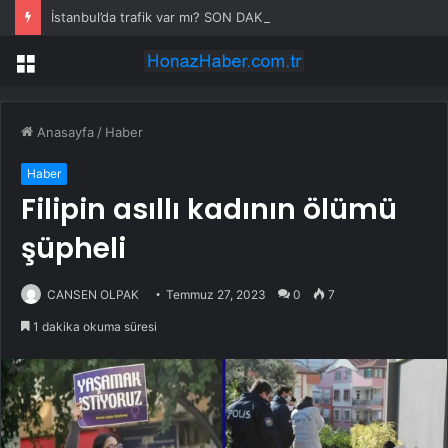
İstanbul’da trafik var mı? SON DAKİKA! 22 Temmuz Çarşamba hangi ilçelerde trafik var, hangi yollar kapalı?
Menü
Anasayfa
/
Haber
Haber
Filipin asıllı kadının ölümü
şüpheli
CANSEN OLPAK
Temmuz 27, 2023
0
7
1 dakika okuma süresi