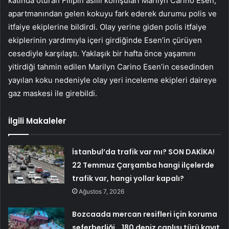
katında oturan Filipin asıllı komşuları Marilyn Carino Esen,
apartmanından gelen kokuyu fark ederek durumu polis ve
itfaiye ekiplerine bildirdi. Olay yerine giden polis itfaiye
ekiplerinin yardımıyla içeri girdiğinde Esen’in çürüyen
cesediyle karşılaştı. Yaklaşık bir hafta önce yaşamını
yitirdiği tahmin edilen Marilyn Carino Esen’in cesedinden
yayılan koku nedeniyle olay yeri inceleme ekipleri daireye
gaz maskesi ile girebildi.
İlgili Makaleler
İstanbul’da trafik var mı? SON DAKİKA!
22 Temmuz Çarşamba hangi ilçelerde
trafik var, hangi yollar kapalı?
Ağustos 7, 2026
Bozcaada mercan resifleri için koruma
seferberliği… 180 deniz canlısı türü kayıt