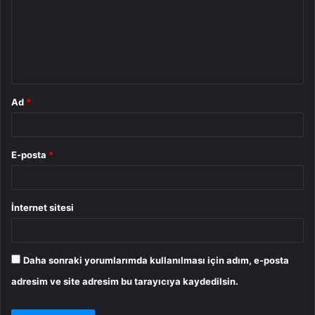
u
m
*
Ad
*
E-posta
*
İnternet sitesi
Daha sonraki yorumlarımda kullanılması için adım, e-posta
adresim ve site adresim bu tarayıcıya kaydedilsin.