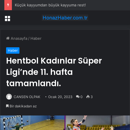
Küçük kayyumdan büyük kayyuma rest!
Menü
Anasayfa
/
Haber
Haber
Hentbol Kadınlar Süper
Ligi’nde 11. hafta
tamamlandı.
CANSEN OLPAK
Ocak 20, 2023
0
3
Bir dakikadan az