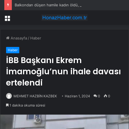
Balkondan düşen hamile kadın öldü, eşi gözaltında
Menü
Anasayfa
/
Haber
Haber
İBB Başkanı Ekrem
İmamoğlu’nun ihale davası
ertelendi
MEHMET HAZBİN KAZBEK
Haziran 1, 2024
0
0
1 dakika okuma süresi