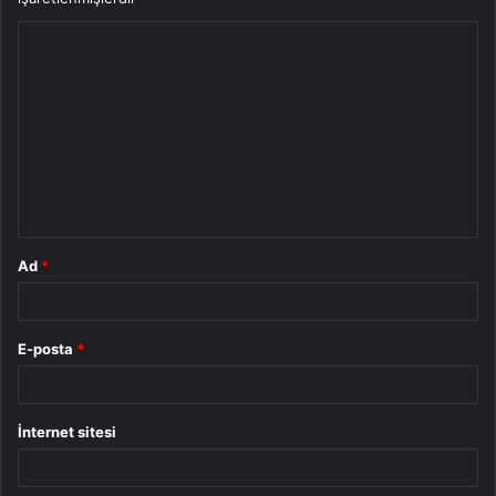
Y
o
r
u
m
*
Ad
*
E-posta
*
İnternet sitesi