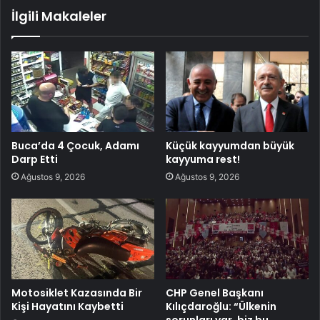
İlgili Makaleler
Buca’da 4 Çocuk, Adamı
Küçük kayyumdan büyük
Darp Etti
kayyuma rest!
Ağustos 9, 2026
Ağustos 9, 2026
Motosiklet Kazasında Bir
CHP Genel Başkanı
Kişi Hayatını Kaybetti
Kılıçdaroğlu: “Ülkenin
sorunları var, biz bu