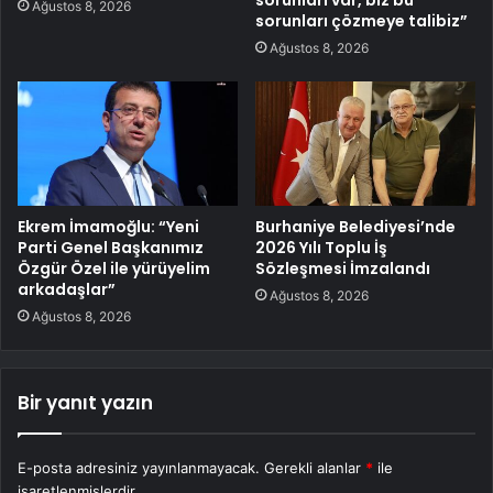
Ağustos 8, 2026
sorunları çözmeye talibiz”
Ağustos 8, 2026
Ekrem İmamoğlu: “Yeni
Burhaniye Belediyesi’nde
Parti Genel Başkanımız
2026 Yılı Toplu İş
Özgür Özel ile yürüyelim
Sözleşmesi İmzalandı
arkadaşlar”
Ağustos 8, 2026
Ağustos 8, 2026
Bir yanıt yazın
E-posta adresiniz yayınlanmayacak.
Gerekli alanlar
*
ile
işaretlenmişlerdir