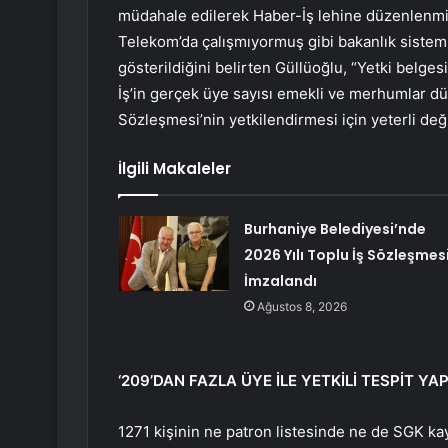
müdahale edilerek Haber-İş lehine düzenlenmişt
Telekom’da çalışmıyormuş gibi bakanlık sisteml
gösterildiğini belirten Güllüoğlu, “Yetki belge
İş’in gerçek üye sayısı emekli ve merhumlar dü
Sözleşmesi’nin yetkilendirmesi için yeterli deği
İlgili Makaleler
Burhaniye Belediyesi’nde
2026 Yılı Toplu İş Sözleşmes
İmzalandı
Ağustos 8, 2026
‘209’DAN FAZLA ÜYE İLE YETKİLİ TESPİT YAPI
1271 kişinin ne patron listesinde ne de SGK kay