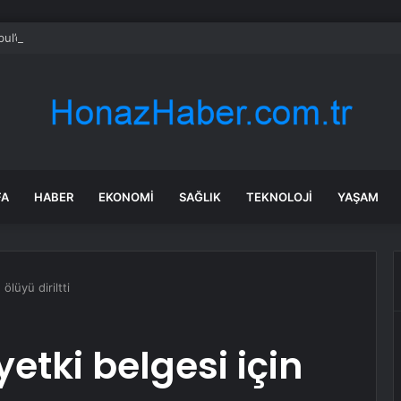
bul’da market ve bakkallarda yeni uygulama devreye girdi
FA
HABER
EKONOMI
SAĞLIK
TEKNOLOJI
YAŞAM
ölüyü diriltti
yetki belgesi için