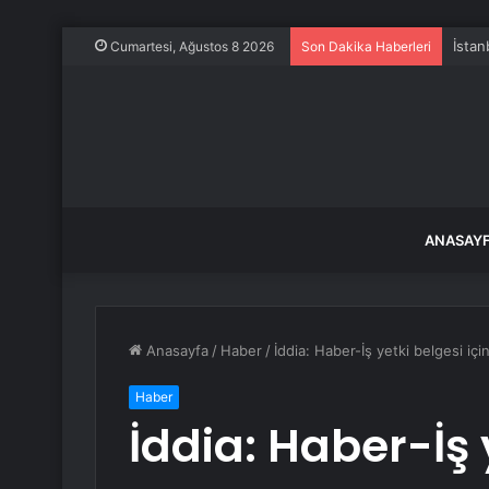
İstan
Cumartesi, Ağustos 8 2026
Son Dakika Haberleri
ANASAY
Anasayfa
/
Haber
/
İddia: Haber-İş yetki belgesi için 
Haber
İddia: Haber-İş 