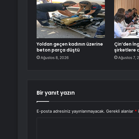
Yoldan geçen kadının üzerine
Çin’den İng
beton parça düştü
şirketlere 
Ağustos 8, 2026
Ağustos 7, 
Bir yanıt yazın
E-posta adresiniz yayınlanmayacak.
Gerekli alanlar
*
i
Y
o