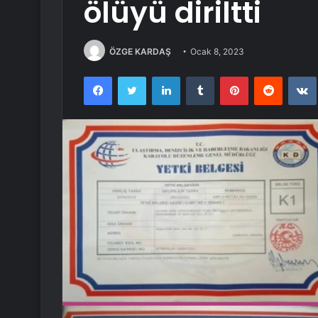
ölüyü diriltti
ÖZGE KARDAŞ
Ocak 8, 2023
Facebook
Twitter
LinkedIn
Tumblr
Pinterest
Reddit