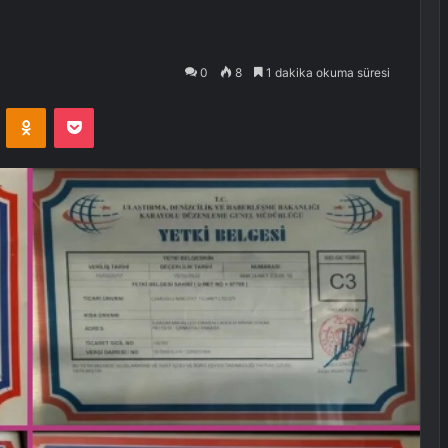
0
8
1 dakika okuma süresi
VKontakte
Odnoklassniki
Pocket