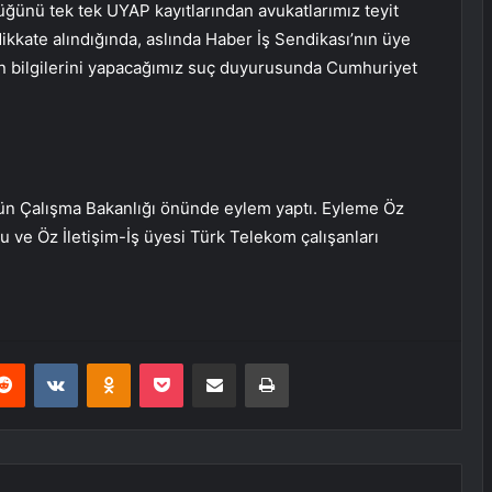
düğünü tek tek UYAP kayıtlarından avukatlarımız teyit
 dikkate alındığında, aslında Haber İş Sendikası’nın üye
erin bilgilerini yapacağımız suç duyurusunda Cumhuriyet
 gün Çalışma Bakanlığı önünde eylem yaptı. Eyleme Öz
lu ve Öz İletişim-İş üyesi Türk Telekom çalışanları
erest
Reddit
VKontakte
Odnoklassniki
Pocket
E-Posta ile paylaş
Yazdır