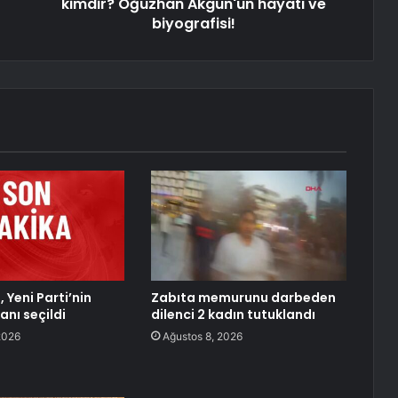
kimdir? Oğuzhan Akgün'ün hayatı ve
biyografisi!
 Yeni Parti’nin
Zabıta memurunu darbeden
anı seçildi
dilenci 2 kadın tutuklandı
2026
Ağustos 8, 2026