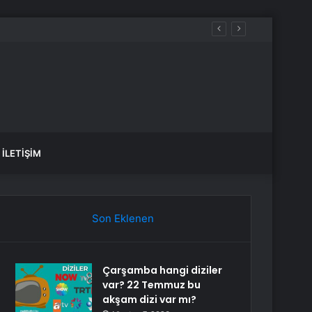
var, hangi yollar kapalı?
İLETIŞIM
Son Eklenen
Çarşamba hangi diziler
var? 22 Temmuz bu
akşam dizi var mı?