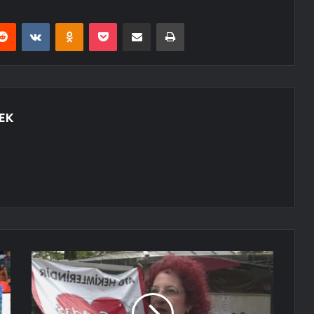
erest
Reddit
VKontakte
Odnoklassniki
Pocket
E-Posta ile paylaş
Yazdır
EK