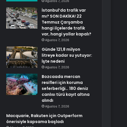
Ağustos 7, 2026
İstanbul’da trafik var
mı? SON DAKİKA! 22
Temmuz Çarşamba
hangi ilçelerde trafik
var, hangi yollar kapalı?
Ağustos 7, 2026
Günde 121,8 milyon
litreye kadar su yutuyor:
İşte nedeni
Ağustos 7, 2026
Bozcaada mercan
resifleri için koruma
seferberliği… 180 deniz
canlısı türü kayıt altına
alındı
Ağustos 7, 2026
Macquarie, Rakuten için Outperform
önerisiyle kapsama başladı