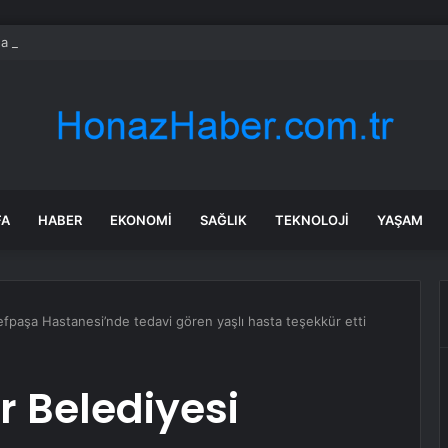
da trafik var mı? SON DAKİKA! 22 Temmuz Çarşamba hangi ilçelerde trafik 
FA
HABER
EKONOMI
SAĞLIK
TEKNOLOJI
YAŞAM
efpaşa Hastanesi’nde tedavi gören yaşlı hasta teşekkür etti
r Belediyesi