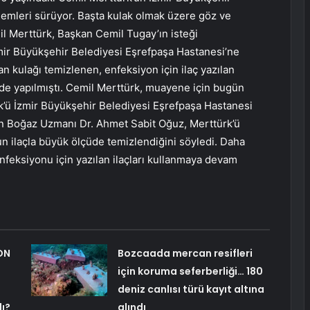
lemleri sürüyor. Başta kulak olmak üzere göz ve
emil Merttürk, Başkan Cemil Tugay’ın isteği
mir Büyükşehir Belediyesi Eşrefpaşa Hastanesi’ne
an kulağı temizlenen, enfeksiyon için ilaç yazılan
 de yapılmıştı. Cemil Merttürk, muayene için bugün
k’ü İzmir Büyükşehir Belediyesi Eşrefpaşa Hastanesi
un Boğaz Uzmanı Dr. Ahmet Sabit Oğuz, Merttürk’ü
n ilaçla büyük ölçüde temizlendiğini söyledi. Daha
nfeksiyonu için yazılan ilaçları kullanmaya devam
ON
Bozcaada mercan resifleri
için koruma seferberliği… 180
deniz canlısı türü kayıt altına
lı?
alındı