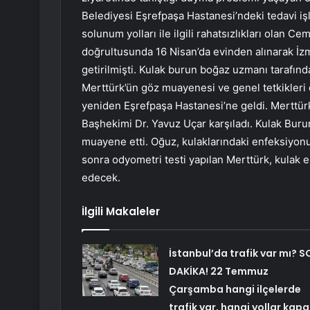
Belediyesi Eşrefpaşa Hastanesi’ndeki tedavi iş
solunum yolları ile ilgili rahatsızlıkları olan C
doğrultusunda 16 Nisan’da evinden alınarak İz
getirilmişti. Kulak burun boğaz uzmanı tarafınd
Merttürk’ün göz muayenesi ve genel tetkikleri
yeniden Eşrefpaşa Hastanesi’ne geldi. Merttür
Başhekimi Dr. Yavuz Uçar karşıladı. Kulak Bur
muayene etti. Oğuz, kulaklarındaki enfeksiyonu
sonra odyometri testi yapılan Merttürk, kulak e
edecek.
İlgili Makaleler
İstanbul’da trafik var mı? S
DAKİKA! 22 Temmuz
Çarşamba hangi ilçelerde
trafik var, hangi yollar kapa