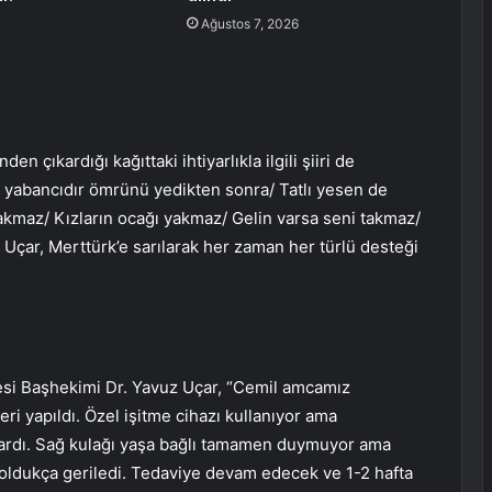
Ağustos 7, 2026
n çıkardığı kağıttaki ihtiyarlıkla ilgili şiiri de
a yabancıdır ömrünü yedikten sonra/ Tatlı yesen de
bakmaz/ Kızların ocağı yakmaz/ Gelin varsa seni takmaz/
 Uçar, Merttürk’e sarılarak her zaman her türlü desteği
esi Başhekimi Dr. Yavuz Uçar, “Cemil amcamız
leri yapıldı. Özel işitme cihazı kullanıyor ama
p vardı. Sağ kulağı yaşa bağlı tamamen duymuyor ama
le oldukça geriledi. Tedaviye devam edecek ve 1-2 hafta