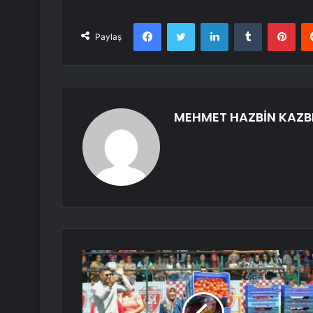
Facebook
Twitter
LinkedIn
Tumblr
Pint
Paylaş
MEHMET HAZBİN KAZB