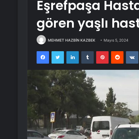
Eşrefpaşa Hast
gören yaşlı hast
MEHMET HAZBİN KAZBEK
Mayıs 5, 2024
Facebook
Twitter
LinkedIn
Tumblr
Pinterest
Reddit