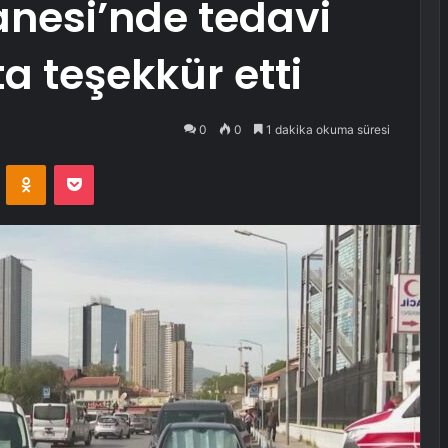
anesi’nde tedavi
a teşekkür etti
0
0
1 dakika okuma süresi
VKontakte
Odnoklassniki
Pocket