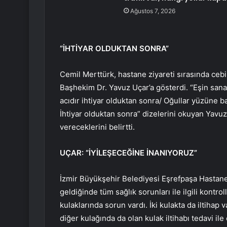
Ağustos 7, 2026
“İHTİYAR OLDUKTAN SONRA”
Cemil Merttürk, hastane ziyareti sırasında cebinde
Başhekim Dr. Yavuz Uçar’a gösterdi. “Eşin san
acıdır ihtiyar olduktan sonra/ Oğullar yüzüne 
İhtiyar olduktan sonra” dizelerini okuyan Yavuz
vereceklerini belirtti.
UÇAR: “İYİLEŞECEĞİNE İNANIYORUZ”
İzmir Büyükşehir Belediyesi Eşrefpaşa Hastan
geldiğinde tüm sağlık sorunları ile ilgili kontrol
kulaklarında sorun vardı. İki kulakta da iltiha
diğer kulağında da olan kulak iltihabı tedavi i