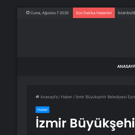
İstanbul’
Cuma, Ağustos 7 2026
Son Dakika Haberleri
ANASAY
Anasayfa
/
Haber
/
İzmir Büyükşehir Belediyesi Eşr
Haber
İzmir Büyükşehi