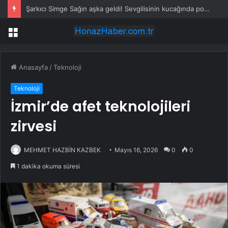
Şarkıcı Simge Sağın aşka geldi! Sevgilisinin kucağında poz verdi
Menü
Anasayfa
/
Teknoloji
Teknoloji
İzmir’de afet teknolojileri
zirvesi
MEHMET HAZBİN KAZBEK
Mayıs 16, 2026
0
0
1 dakika okuma süresi