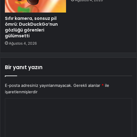
Sıfır kamera, sonsuz pil
ömrü: DuckDuckGo’nun
gözlüğü görenleri
gülümsetti
Ağustos 4, 2026
Bir yanıt yazın
E-posta adresiniz yayınlanmayacak.
Gerekli alanlar
*
ile
işaretlenmişlerdir
Y
o
r
u