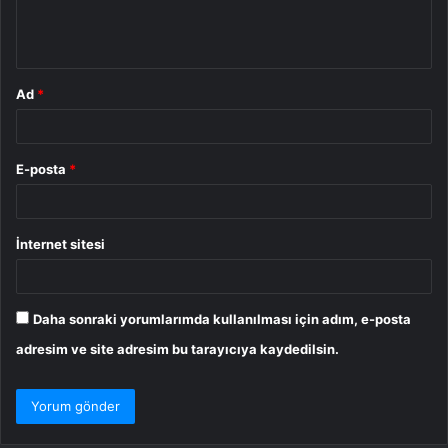
m
*
Ad
*
E-posta
*
İnternet sitesi
Daha sonraki yorumlarımda kullanılması için adım, e-posta
adresim ve site adresim bu tarayıcıya kaydedilsin.