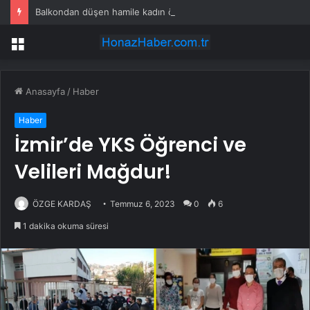
Balkondan düşen hamile kadın öldü, eşi gözaltında
Menü
Anasayfa
/
Haber
Haber
İzmir’de YKS Öğrenci ve
Velileri Mağdur!
ÖZGE KARDAŞ
Temmuz 6, 2023
0
6
1 dakika okuma süresi