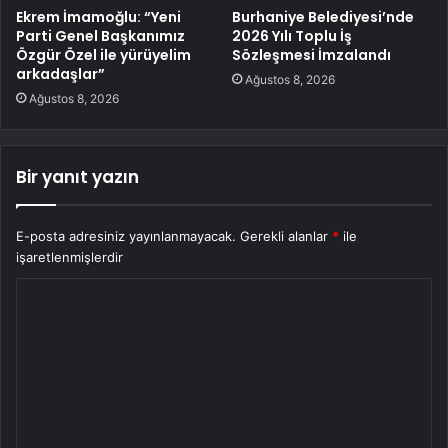
Ekrem İmamoğlu: “Yeni
Burhaniye Belediyesi’nde
Parti Genel Başkanımız
2026 Yılı Toplu İş
Özgür Özel ile yürüyelim
Sözleşmesi İmzalandı
arkadaşlar”
Ağustos 8, 2026
Ağustos 8, 2026
Bir yanıt yazın
E-posta adresiniz yayınlanmayacak.
Gerekli alanlar
*
ile
işaretlenmişlerdir
Y
o
r
u
m
*