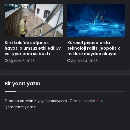
Kırıkkale’de sağanak
Küresel piyasalarda
hayatı olumsuz etkiledi: Ev
teknoloji rallisi jeopolitik
ve iş yerlerini su bastı
risklere meydan okuyor
Ağustos 5, 2026
Ağustos 4, 2026
Bir yanıt yazın
E-posta adresiniz yayınlanmayacak.
Gerekli alanlar
*
ile
işaretlenmişlerdir
Y
o