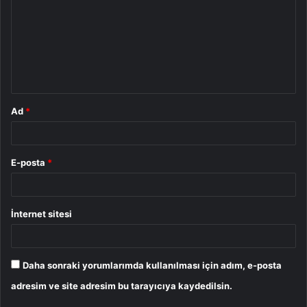
r
u
m
*
Ad
*
E-posta
*
İnternet sitesi
Daha sonraki yorumlarımda kullanılması için adım, e-posta
adresim ve site adresim bu tarayıcıya kaydedilsin.