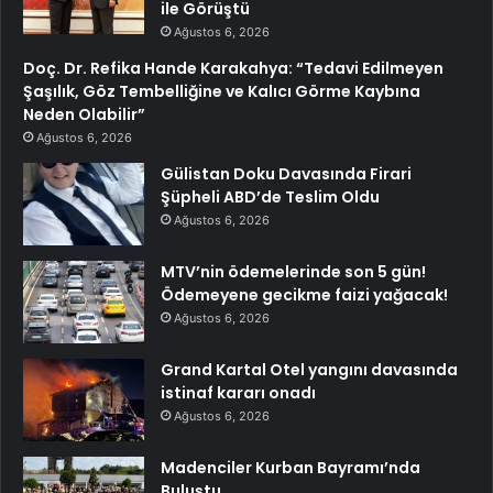
ile Görüştü
Ağustos 6, 2026
Doç. Dr. Refika Hande Karakahya: “Tedavi Edilmeyen
Şaşılık, Göz Tembelliğine ve Kalıcı Görme Kaybına
Neden Olabilir”
Ağustos 6, 2026
Gülistan Doku Davasında Firari
Şüpheli ABD’de Teslim Oldu
Ağustos 6, 2026
MTV’nin ödemelerinde son 5 gün!
Ödemeyene gecikme faizi yağacak!
Ağustos 6, 2026
Grand Kartal Otel yangını davasında
istinaf kararı onadı
Ağustos 6, 2026
Madenciler Kurban Bayramı’nda
Buluştu