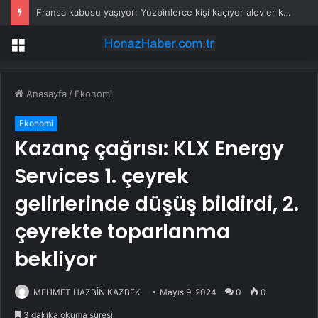
Fransa kabusu yaşıyor: Yüzbinlerce kişi kaçıyor alevler kovalıyor
Menü
Anasayfa
/
Ekonomi
Ekonomi
Kazanç çağrısı: KLX Energy
Services 1. çeyrek
gelirlerinde düşüş bildirdi, 2.
çeyrekte toparlanma
bekliyor
MEHMET HAZBİN KAZBEK
Mayıs 9, 2024
0
0
3 dakika okuma süresi