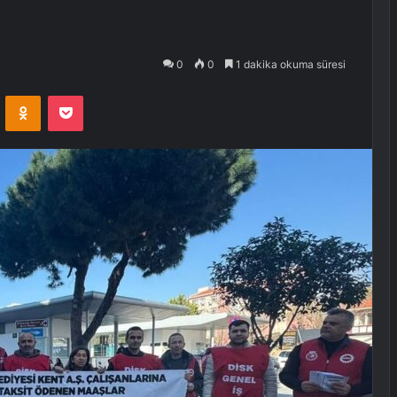
0
0
1 dakika okuma süresi
VKontakte
Odnoklassniki
Pocket