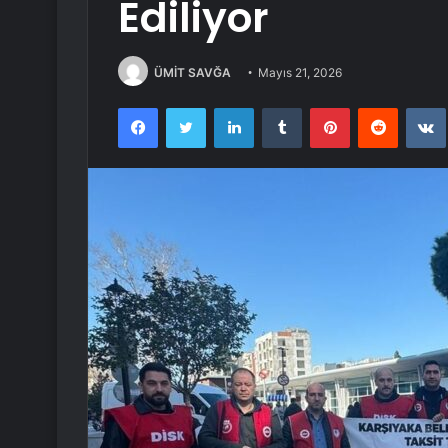
Ediliyor
ÜMİT SAVĞA
Mayıs 21, 2026
Facebook
Twitter
LinkedIn
Tumblr
Pinterest
Reddit