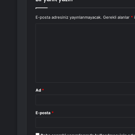
E-posta adresiniz yayınlanmayacak.
Gerekli alanlar
*
i
Y
o
r
u
m
*
Ad
*
E-posta
*