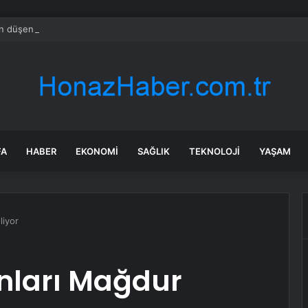
 düşen hamile kadın öldü, eşi gözaltında
FA
HABER
EKONOMI
SAĞLIK
TEKNOLOJI
YAŞAM
liyor
anları Mağdur