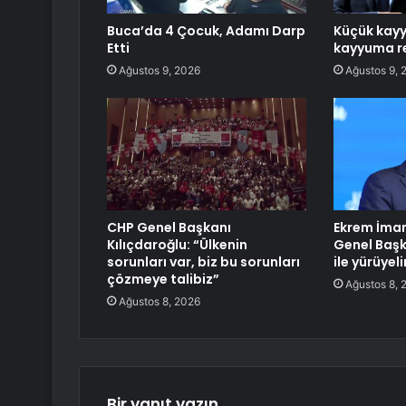
Buca’da 4 Çocuk, Adamı Darp
Küçük kay
Etti
kayyuma re
Ağustos 9, 2026
Ağustos 9, 
CHP Genel Başkanı
Ekrem İmam
Kılıçdaroğlu: “Ülkenin
Genel Başk
sorunları var, biz bu sorunları
ile yürüye
çözmeye talibiz”
Ağustos 8, 
Ağustos 8, 2026
Bir yanıt yazın