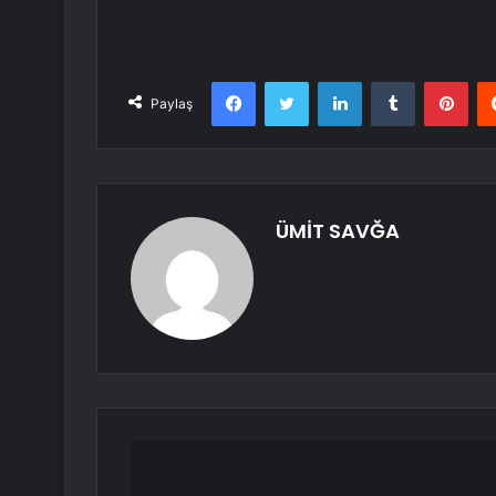
Facebook
Twitter
LinkedIn
Tumblr
Pint
Paylaş
ÜMİT SAVĞA