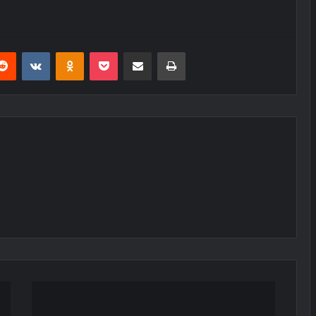
erest
Reddit
VKontakte
Odnoklassniki
Pocket
E-Posta ile paylaş
Yazdır