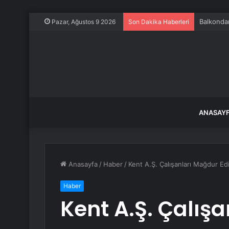
Balkondan
Pazar, Ağustos 9 2026
Son Dakika Haberleri
ANASAY
Anasayfa
/
Haber
/
Kent A.Ş. Çalışanları Mağdur Edi
Haber
Kent A.Ş. Çalış