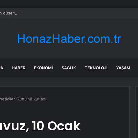
 düşen hamile kadın öldü, eşi gözaltında
FA
HABER
EKONOMI
SAĞLIK
TEKNOLOJI
YAŞAM
neticiler Günü’nü kutladı
avuz, 10 Ocak