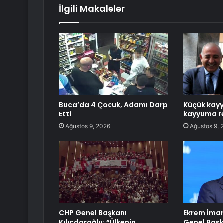
İlgili Makaleler
Buca’da 4 Çocuk, Adamı Darp
Küçük kay
Etti
kayyuma re
Ağustos 9, 2026
Ağustos 9, 
CHP Genel Başkanı
Ekrem İmam
Kılıçdaroğlu: “Ülkenin
Genel Başk