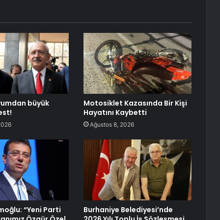
yumdan büyük
Motosiklet Kazasında Bir Kişi
st!
Hayatını Kaybetti
2026
Ağustos 8, 2026
oğlu: “Yeni Parti
Burhaniye Belediyesi’nde
anımız Özgür Özel
2026 Yılı Toplu İş Sözleşmesi