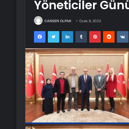
Yöneticiler Gün
CANSEN OLPAK
Ocak 9, 2023
Facebook
Twitter
LinkedIn
Tumblr
Pinterest
Reddit