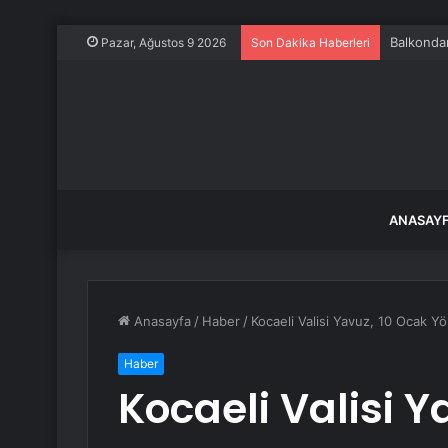
Balkondan
Pazar, Ağustos 9 2026
Son Dakika Haberleri
ANASAY
Anasayfa
/
Haber
/
Kocaeli Valisi Yavuz, 10 Ocak Yö
Haber
Kocaeli Valisi Y