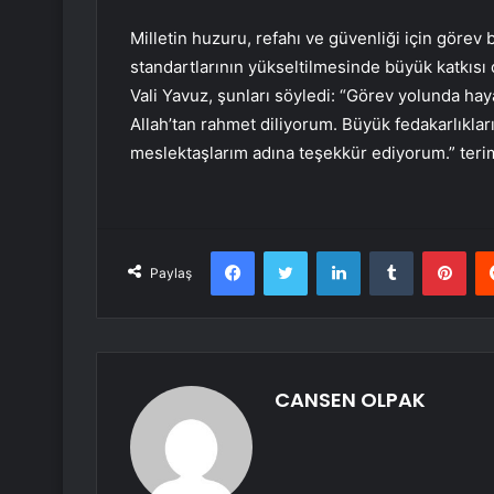
Milletin huzuru, refahı ve güvenliği için görev
standartlarının yükseltilmesinde büyük katkısı 
Vali Yavuz, şunları söyledi: “Görev yolunda ha
Allah’tan rahmet diliyorum. Büyük fedakarlıkla
meslektaşlarım adına teşekkür ediyorum.” terim
Facebook
Twitter
LinkedIn
Tumblr
Pint
Paylaş
CANSEN OLPAK