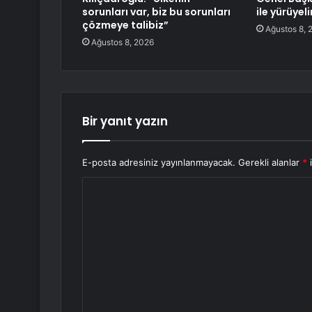
sorunları var, biz bu sorunları
ile yürüye
çözmeye talibiz”
Ağustos 8, 
Ağustos 8, 2026
Bir yanıt yazın
E-posta adresiniz yayınlanmayacak.
Gerekli alanlar
*
i
Y
o
r
u
m
*