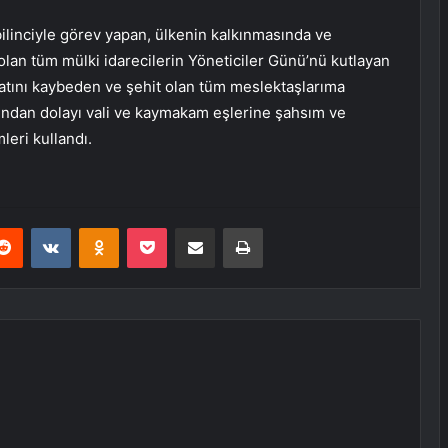
 bilinciyle görev yapan, ülkenin kalkınmasında ve
olan tüm mülki idarecilerin Yöneticiler Günü’nü kutlayan
yatını kaybeden ve şehit olan tüm meslektaşlarıma
rından dolayı vali ve kaymakam eşlerine şahsım ve
leri kullandı.
erest
Reddit
VKontakte
Odnoklassniki
Pocket
E-Posta ile paylaş
Yazdır