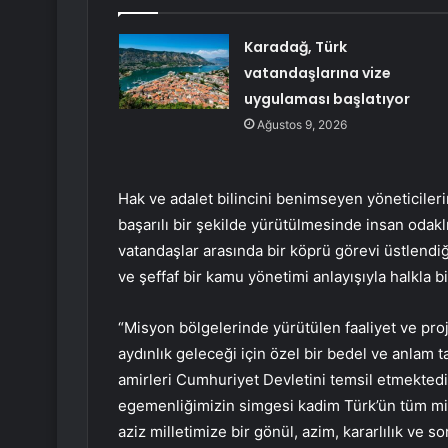
Karadağ, Türk
vatandaşlarına vize
uygulaması başlatıyor
Ağustos 9, 2026
Hak ve adalet bilincini benimseyen yöneticiler
başarılı bir şekilde yürütülmesinde insan odaklı
vatandaşlar arasında bir köprü görevi üstlendiğin
ve şeffaf bir kamu yönetimi anlayışıyla halkla bir
“Misyon bölgelerinde yürütülen faaliyet ve proj
aydınlık geleceği için özel bir bedel ve anlam 
amirleri Cumhuriyet Devletini temsil etmektedir
egemenliğimizin simgesi kadim Türk’ün tüm milli 
aziz milletimize bir gönül, azim, kararlılık ve sor