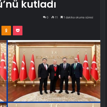
ü’nü kutladı
0
11
1 dakika okuma süresi
VKontakte
Odnoklassniki
Pocket