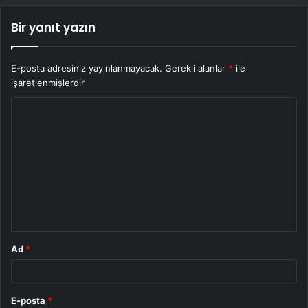
Bir yanıt yazın
E-posta adresiniz yayınlanmayacak.
Gerekli alanlar
*
ile
işaretlenmişlerdir
Y
o
r
u
m
*
Ad
*
E-posta
*