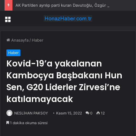
AK Parti’den ayrılıp parti kuran Davutoğlu, Özgür Özel’e tavsiyede bulundu
Menü
Anasayfa
/
Haber
Haber
Kovid-19’a yakalanan
Kamboçya Başbakanı Hun
Sen, G20 Liderler Zirvesi’ne
katılamayacak
NESLİHAN PAKSOY
Kasım 15, 2022
0
12
1 dakika okuma süresi