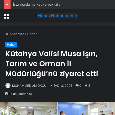
İstanbul’da market ve bakkallarda yeni uygulama devreye girdi
Menü
Anasayfa
/
Haber
Haber
Kütahya Valisi Musa Işın,
Tarım ve Orman İl
Müdürlüğü’nü ziyaret etti
MUHAMMED ALİ OKÇU
Eylül 3, 2023
0
5
Bir dakikadan az