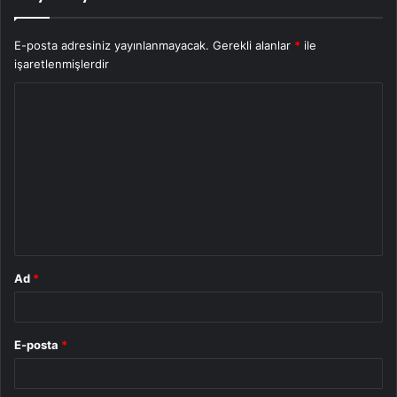
E-posta adresiniz yayınlanmayacak.
Gerekli alanlar
*
ile
işaretlenmişlerdir
Y
o
r
u
m
*
Ad
*
E-posta
*