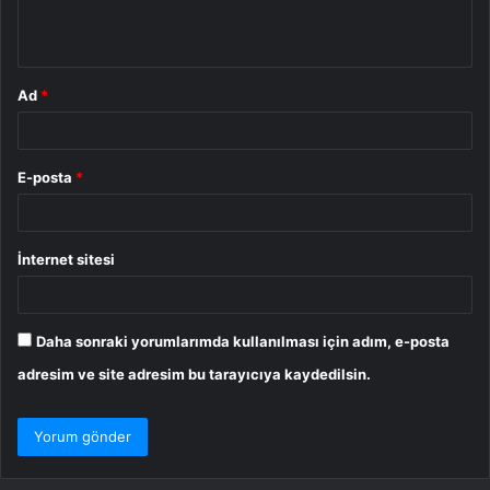
m
*
Ad
*
E-posta
*
İnternet sitesi
Daha sonraki yorumlarımda kullanılması için adım, e-posta
adresim ve site adresim bu tarayıcıya kaydedilsin.