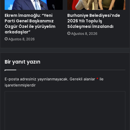
Ekrem İmamoğlu: “Yeni
Burhaniye Belediyesi’nde
Parti Genel Başkanımız
2026 Yılı Toplu İş
Özgür Özel ile yürüyelim
Sözleşmesi İmzalandı
arkadaşlar”
Ağustos 8, 2026
Ağustos 8, 2026
Bir yanıt yazın
E-posta adresiniz yayınlanmayacak.
Gerekli alanlar
*
ile
işaretlenmişlerdir
Y
o
r
u