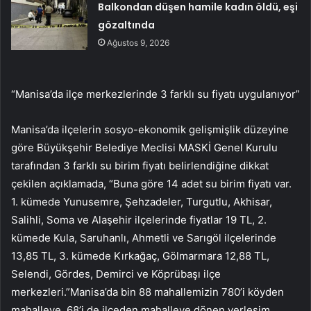
Balkondan düşen hamile kadın öldü, eşi
gözaltında
Ağustos 9, 2026
“Manisa’da ilçe merkezlerinde 3 farklı su fiyatı uygulanıyor”
Manisa’da ilçelerin sosyo-ekonomik gelişmişlik düzeyine
göre Büyükşehir Belediye Meclisi MASKİ Genel Kurulu
tarafından 3 farklı su birim fiyatı belirlendiğine dikkat
çekilen açıklamada, “Buna göre 14 adet su birim fiyatı var.
1. kümede Yunusemre, Şehzadeler, Turgutlu, Akhisar,
Salihli, Soma ve Alaşehir ilçelerinde fiyatlar 19 TL, 2.
kümede Kula, Saruhanlı, Ahmetli ve Sarıgöl ilçelerinde
13,85 TL, 3. kümede Kırkağaç, Gölmarmara 12,88 TL,
Selendi, Gördes, Demirci ve Köprübaşı ilçe
merkezleri.”Manisa’da bin 88 mahallemizin 780’i köyden
mahalleye, 68’i de ilçeden mahalleye dönen yerleşim