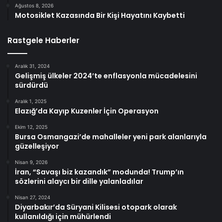
Ağustos 8, 2026
Motosiklet Kazasında Bir Kişi Hayatını Kaybetti
Rastgele Haberler
Aralık 31, 2024
Gelişmiş ülkeler 2024’te enflasyonla mücadelesini
sürdürdü
Aralık 1, 2025
Elazığ’da Kayıp Kuzenler İçin Operasyon
Ekim 12, 2025
Bursa Osmangazi’de mahalleler yeni park alanlarıyla
güzelleşiyor
Nisan 9, 2026
İran, “Savaşı biz kazandık” modunda! Trump’ın
sözlerini alaycı bir dille yalanladılar
Nisan 27, 2024
Diyarbakır’da Süryani Kilisesi otopark olarak
kullanıldığı için mühürlendi