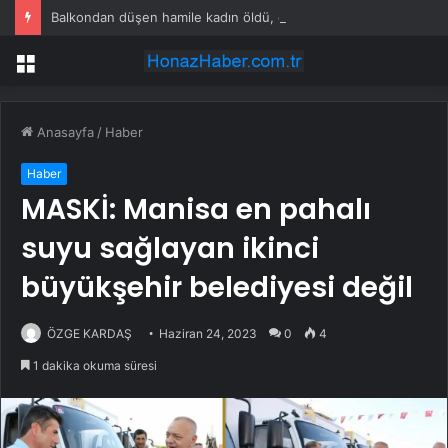
Balkondan düşen hamile kadın öldü, eşi gözaltında
Menü
Anasayfa
/
Haber
Haber
MASKİ: Manisa en pahalı
suyu sağlayan ikinci
büyükşehir belediyesi değil
ÖZGE KARDAŞ
Haziran 24, 2023
0
4
1 dakika okuma süresi