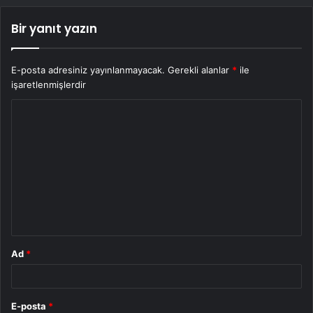
Bir yanıt yazın
E-posta adresiniz yayınlanmayacak.
Gerekli alanlar
*
ile
işaretlenmişlerdir
Y
o
r
u
m
*
Ad
*
E-posta
*