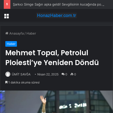
Şarkıcı Simge Sağın aşka geldi! Sevgilisinin kucağında poz verdi
Menü
Anasayfa
/
Haber
Haber
Mehmet Topal, Petrolul
Ploiesti’ye Yeniden Döndü
ÜMİT SAVĞA
Nisan 22, 2025
0
0
1 dakika okuma süresi