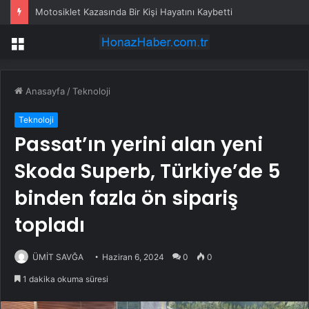
Motosiklet Kazasında Bir Kişi Hayatını Kaybetti
Menü
Anasayfa
/
Teknoloji
Teknoloji
Passat’ın yerini alan yeni
Skoda Superb, Türkiye’de 5
binden fazla ön sipariş
topladı
ÜMİT SAVĞA
Haziran 6, 2024
0
0
1 dakika okuma süresi