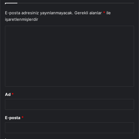
E-posta adresiniz yayınlanmayacak.
Gerekli alanlar
*
ile
işaretlenmişlerdir
Y
o
r
u
m
*
Ad
*
E-posta
*