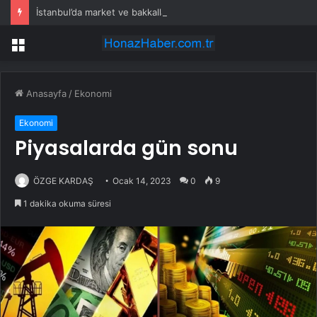
İstanbul’da market ve bakkallarda yeni uygulama devreye girdi
Menü
Anasayfa
/
Ekonomi
Ekonomi
Piyasalarda gün sonu
ÖZGE KARDAŞ
Ocak 14, 2023
0
9
1 dakika okuma süresi