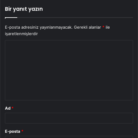
Bir yanıt yazın
E-posta adresiniz yayınlanmayacak.
Gerekli alanlar
*
ile
işaretlenmişlerdir
Y
o
r
u
m
*
Ad
*
E-posta
*