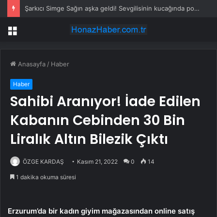
Şarkıcı Simge Sağın aşka geldi! Sevgilisinin kucağında poz verdi
Menü
Anasayfa
/
Haber
Haber
Sahibi Aranıyor! İade Edilen
Kabanın Cebinden 30 Bin
Liralık Altın Bilezik Çıktı
ÖZGE KARDAŞ
Kasım 21, 2022
0
14
1 dakika okuma süresi
Erzurum’da bir kadın giyim mağazasından online satış