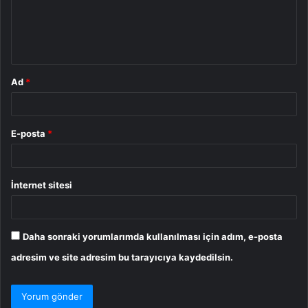
u
m
*
Ad
*
E-posta
*
İnternet sitesi
Daha sonraki yorumlarımda kullanılması için adım, e-posta
adresim ve site adresim bu tarayıcıya kaydedilsin.