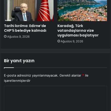
Tarihi kırılma: Edirne’de
Karadağ, Türk
CHP’li belediye kalmadı
vatandaşlarına vize
uygulaması başlatıyor
Ağustos 9, 2026
Ağustos 9, 2026
Bir yanıt yazın
E-posta adresiniz yayınlanmayacak.
Gerekli alanlar
*
ile
işaretlenmişlerdir
Y
o
r