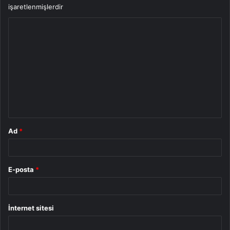
işaretlenmişlerdir
Y
o
r
u
m
*
Ad
*
E-posta
*
İnternet sitesi