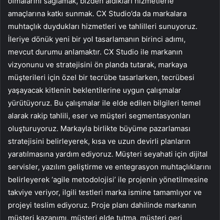
olmalarını sağlamak, bizden aldıkları hizmetlerle
amaçlarına katkı sunmak. CX Studio’da da markalara
muhtaçlık duydukları hizmetleri ve tahlilleri sunuyoruz.
İleriye dönük yeni bir yol tasarlamanın birinci adımı,
mevcut durumu anlamaktır. CX Studio ile markanın
vizyonunu ve stratejisini ön planda tutarak, markaya
müşterileri için özel bir tecrübe tasarlarken, tecrübesi
yaşayacak kitlenin beklentilerine uygun çalışmalar
yürütüyoruz. Bu çalışmalar ile elde edilen bilgileri temel
alarak rakip tahlili, eser ve müşteri segmentasyonları
oluşturuyoruz. Markayla birlikte büyüme pazarlaması
stratejisini belirleyerek, kısa ve uzun devirli planların
yaratılmasına yardım ediyoruz. Müşteri seyahati için dijital
servisler, yazılım geliştirme ve entegrasyon muhtaçlıklarını
belirleyerek ‘agile metodolojisi’ ile projenin yönetilmesine
takviye veriyor, ilgili testleri marka ismine tamamlıyor ve
projeyi teslim ediyoruz. Proje planı dahilinde markanın
müşteri kazanımı, müşteri elde tutma, müşteri geri