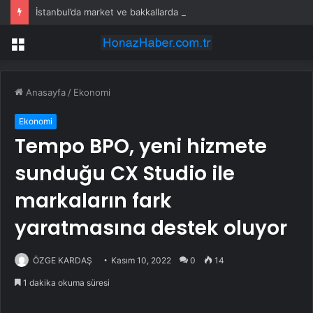
İstanbul’da market ve bakkallarda yeni uygulama devreye girdi
Menü
Anasayfa
/
Ekonomi
Ekonomi
Tempo BPO, yeni hizmete
sunduğu CX Studio ile
markaların fark
yaratmasına destek oluyor
ÖZGE KARDAŞ
Kasım 10, 2022
0
14
1 dakika okuma süresi