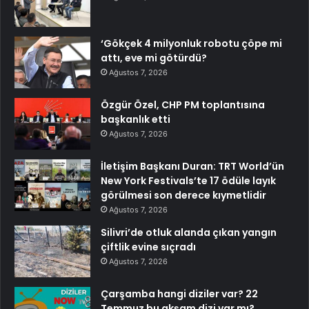
‘Gökçek 4 milyonluk robotu çöpe mi
attı, eve mi götürdü?
Ağustos 7, 2026
Özgür Özel, CHP PM toplantısına
başkanlık etti
Ağustos 7, 2026
İletişim Başkanı Duran: TRT World’ün
New York Festivals’te 17 ödüle layık
görülmesi son derece kıymetlidir
Ağustos 7, 2026
Silivri’de otluk alanda çıkan yangın
çiftlik evine sıçradı
Ağustos 7, 2026
Çarşamba hangi diziler var? 22
Temmuz bu akşam dizi var mı?