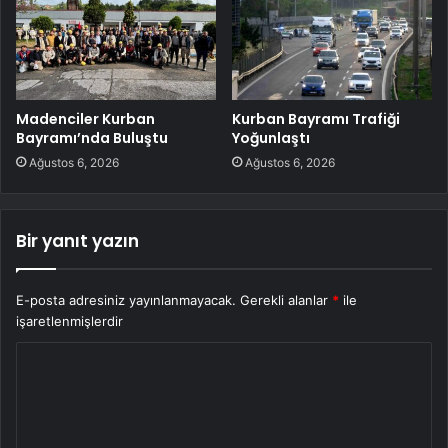
Madenciler Kurban
Kurban Bayramı Trafiği
Bayramı’nda Buluştu
Yoğunlaştı
Ağustos 6, 2026
Ağustos 6, 2026
Bir yanıt yazın
E-posta adresiniz yayınlanmayacak.
Gerekli alanlar
*
ile
işaretlenmişlerdir
Y
o
r
u