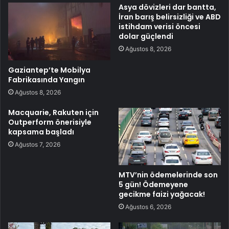
Asya dövizleri dar bantta,
İran barış belirsizliği ve ABD
istihdam verisi öncesi
dolar güçlendi
Ağustos 8, 2026
Gaziantep’te Mobilya
Fabrikasında Yangın
Ağustos 8, 2026
Macquarie, Rakuten için
Outperform önerisiyle
kapsama başladı
Ağustos 7, 2026
MTV’nin ödemelerinde son
5 gün! Ödemeyene
gecikme faizi yağacak!
Ağustos 6, 2026