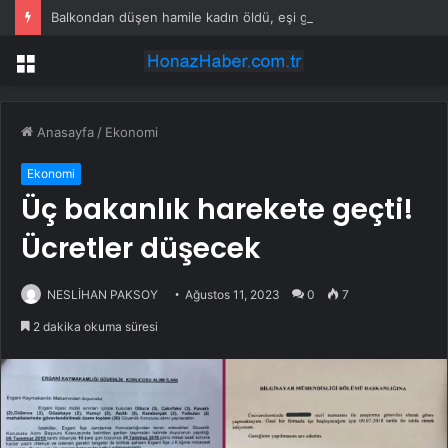
Balkondan düşen hamile kadın öldü, eşi gözaltında
Menü
Anasayfa
/
Ekonomi
Ekonomi
Üç bakanlık harekete geçti!
Ücretler düşecek
NESLİHAN PAKSOY
Ağustos 11, 2023
0
7
2 dakika okuma süresi