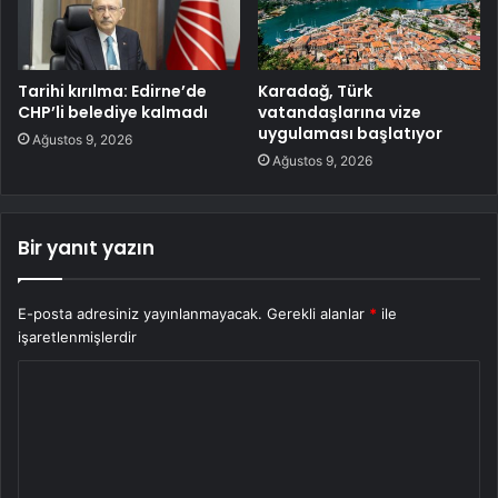
Tarihi kırılma: Edirne’de
Karadağ, Türk
CHP’li belediye kalmadı
vatandaşlarına vize
uygulaması başlatıyor
Ağustos 9, 2026
Ağustos 9, 2026
Bir yanıt yazın
E-posta adresiniz yayınlanmayacak.
Gerekli alanlar
*
ile
işaretlenmişlerdir
Y
o
r
u