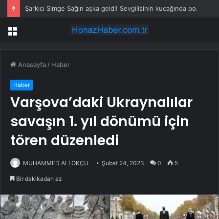
Şarkıcı Simge Sağın aşka geldi! Sevgilisinin kucağında poz verdi
Menü
Anasayfa
/
Haber
Haber
Varşova’daki Ukraynalılar
savaşın 1. yıl dönümü için
tören düzenledi
MUHAMMED ALİ OKÇU
Şubat 24, 2023
0
5
Bir dakikadan az