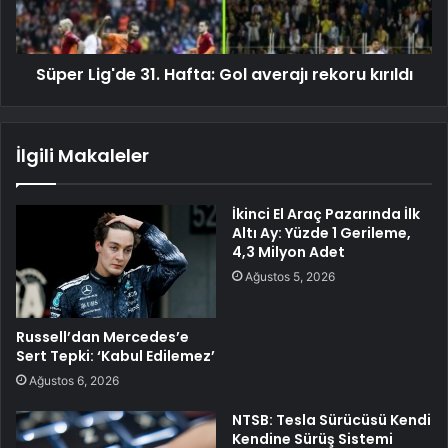
Süper Lig'de 31. Hafta: Gol averajı rekoru kırıldı
İlgili Makaleler
İkinci El Araç Pazarında İlk
Altı Ay: Yüzde 1 Gerileme,
4,3 Milyon Adet
Ağustos 5, 2026
Russell’dan Mercedes’e
Sert Tepki: ‘Kabul Edilemez’
Ağustos 6, 2026
NTSB: Tesla Sürücüsü Kendi
Kendine Sürüş Sistemi