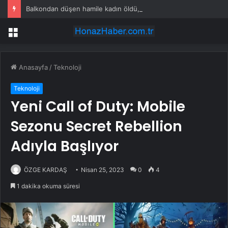
Balkondan düşen hamile kadın öldü, eşi gözaltında
Menü
Anasayfa
/
Teknoloji
Teknoloji
Yeni Call of Duty: Mobile
Sezonu Secret Rebellion
Adıyla Başlıyor
ÖZGE KARDAŞ
Nisan 25, 2023
0
4
1 dakika okuma süresi