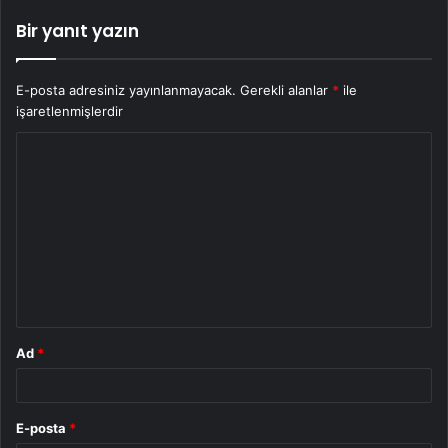
Bir yanıt yazın
E-posta adresiniz yayınlanmayacak.
Gerekli alanlar
*
ile
işaretlenmişlerdir
Y
o
r
u
m
*
Ad
*
E-posta
*