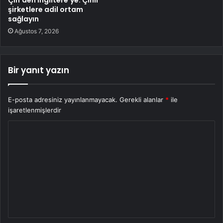
Çin’den İngiltere’ye: Çinli
şirketlere adil ortam
sağlayın
Ağustos 7, 2026
Bir yanıt yazın
E-posta adresiniz yayınlanmayacak.
Gerekli alanlar
*
ile
işaretlenmişlerdir
Y
o
r
u
m
*