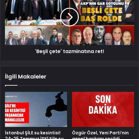
'Beşli çete' tazminatına ret!
İlgili Makaleler
İstanbul ŞİLE su kesintisi!
Özgür Özel, Yeni Parti’nin
24-25 Temmuz İSKİ Şile su
genel başkanı seçildi