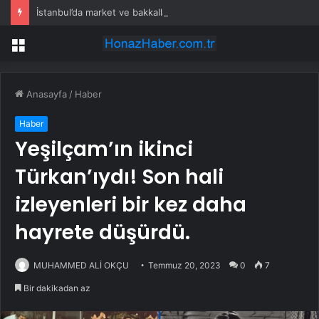
İstanbul’da market ve bakkallarda yeni uygulama devreye girdi
Menü
Anasayfa
/
Haber
Haber
Yeşilçam’ın ikinci
Türkan’ıydı! Son hali
izleyenleri bir kez daha
hayrete düşürdü.
MUHAMMED ALİ OKÇU
Temmuz 20, 2023
0
7
Bir dakikadan az