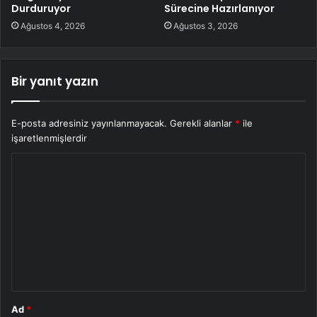
Durduruyor
Sürecine Hazırlanıyor
Ağustos 4, 2026
Ağustos 3, 2026
Bir yanıt yazın
E-posta adresiniz yayınlanmayacak.
Gerekli alanlar
*
ile
işaretlenmişlerdir
Y
o
r
u
m
*
Ad
*