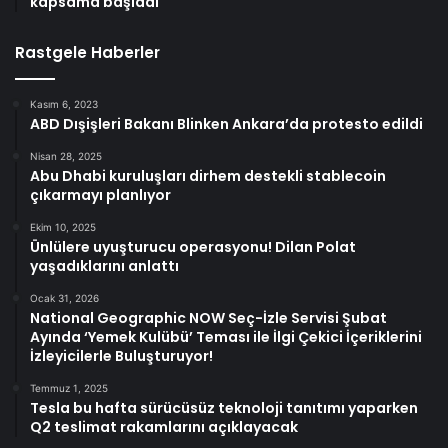
kapsama başladı
Rastgele Haberler
Kasım 6, 2023
ABD Dışişleri Bakanı Blinken Ankara’da protesto edildi
Nisan 28, 2025
Abu Dhabi kuruluşları dirhem destekli stablecoin
çıkarmayı planlıyor
Ekim 10, 2025
Ünlülere uyuşturucu operasyonu! Dilan Polat
yaşadıklarını anlattı
Ocak 31, 2026
National Geographic NOW Seç-İzle Servisi Şubat
Ayında ‘Yemek Kulübü’ Teması ile İlgi Çekici İçeriklerini
İzleyicilerle Buluşturuyor!
Temmuz 1, 2025
Tesla bu hafta sürücüsüz teknoloji tanıtımı yaparken
Q2 teslimat rakamlarını açıklayacak