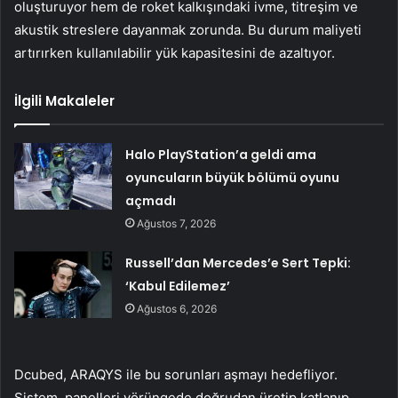
oluşturuyor hem de roket kalkışındaki ivme, titreşim ve
akustik streslere dayanmak zorunda. Bu durum maliyeti
artırırken kullanılabilir yük kapasitesini de azaltıyor.
İlgili Makaleler
Halo PlayStation’a geldi ama
oyuncuların büyük bölümü oyunu
açmadı
Ağustos 7, 2026
Russell’dan Mercedes’e Sert Tepki:
‘Kabul Edilemez’
Ağustos 6, 2026
Dcubed, ARAQYS ile bu sorunları aşmayı hedefliyor.
Sistem, panelleri yörüngede doğrudan üretip katlanıp