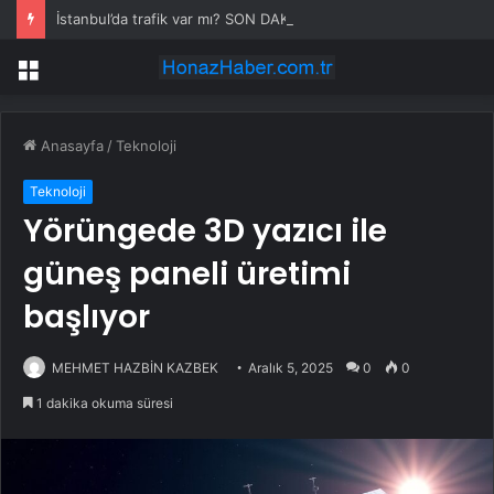
İstanbul’da trafik var mı? SON DAKİKA! 22 Temmuz Çarşamba hangi ilçelerde trafik var, hangi yollar kapalı?
Menü
Anasayfa
/
Teknoloji
Teknoloji
Yörüngede 3D yazıcı ile
güneş paneli üretimi
başlıyor
MEHMET HAZBİN KAZBEK
Aralık 5, 2025
0
0
1 dakika okuma süresi