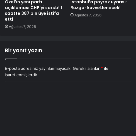
Özel’in yeni parti
İstanbul’a poyraz uyarısı:
açıklaması CHP’yi sarstı! 1
Rüzgar kuvvetlenecek!
saatte 387 bin üye istifa
Ağustos 7, 2026
etti
Ağustos 7, 2026
Bir yanıt yazın
E-posta adresiniz yayınlanmayacak.
Gerekli alanlar
*
ile
işaretlenmişlerdir
Y
o
r
u
m
*