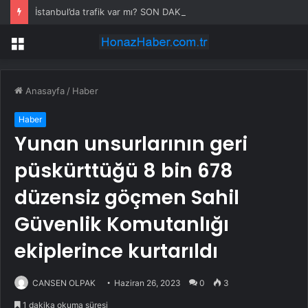
İstanbul’da trafik var mı? SON DAKİKA! 22 Temmuz Çarşamba hangi ilçelerde trafik var, hangi yollar kapalı?
Menü
Anasayfa
/
Haber
Haber
Yunan unsurlarının geri
püskürttüğü 8 bin 678
düzensiz göçmen Sahil
Güvenlik Komutanlığı
ekiplerince kurtarıldı
CANSEN OLPAK
Haziran 26, 2023
0
3
1 dakika okuma süresi