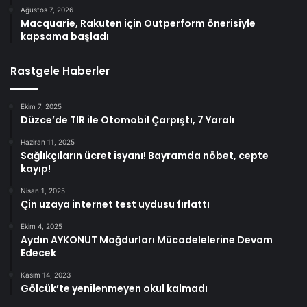
Ağustos 7, 2026
Macquarie, Rakuten için Outperform önerisiyle
kapsama başladı
Rastgele Haberler
Ekim 7, 2025
Düzce’de TIR ile Otomobil Çarpıştı, 7 Yaralı
Haziran 11, 2025
Sağlıkçıların ücret isyanı! Bayramda nöbet, cepte
kayıp!
Nisan 1, 2025
Çin uzaya internet test uydusu fırlattı
Ekim 4, 2025
Aydın AYKONUT Mağdurları Mücadelelerine Devam
Edecek
Kasım 14, 2023
Gölcük’te yenilenmeyen okul kalmadı