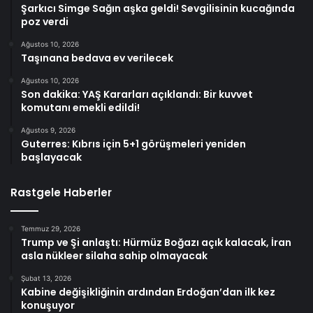
Şarkıcı Simge Sağın aşka geldi! Sevgilisinin kucağında
poz verdi
Ağustos 10, 2026
Taşınana bedava ev verilecek
Ağustos 10, 2026
Son dakika: YAŞ Kararları açıklandı: Bir kuvvet
komutanı emekli edildi!
Ağustos 9, 2026
Guterres: Kıbrıs için 5+1 görüşmeleri yeniden
başlayacak
Rastgele Haberler
Temmuz 29, 2026
Trump ve Şi anlaştı: Hürmüz Boğazı açık kalacak, İran
asla nükleer silaha sahip olmayacak
Şubat 13, 2026
Kabine değişikliğinin ardından Erdoğan’dan ilk kez
konuşuyor