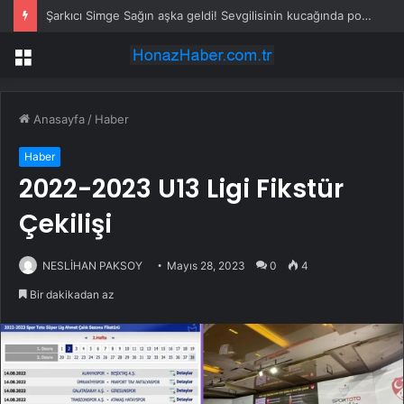
Şarkıcı Simge Sağın aşka geldi! Sevgilisinin kucağında poz verdi
Menü
Anasayfa
/
Haber
Haber
2022-2023 U13 Ligi Fikstür
Çekilişi
NESLİHAN PAKSOY
Mayıs 28, 2023
0
4
Bir dakikadan az