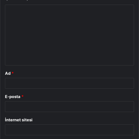
Y
o
r
u
m
*
Ad
*
E-posta
*
İnternet sitesi