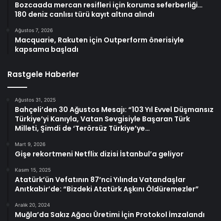
Bozcaada mercan resifleri için koruma seferberliği…
180 deniz canlısı türü kayıt altına alındı
Ağustos 7, 2026
Macquarie, Rakuten için Outperform önerisiyle
kapsama başladı
Rastgele Haberler
Ağustos 31, 2025
Bahçeli’den 30 Ağustos Mesajı: “103 Yıl Evvel Düşmansız
Türkiye’yi Kanıyla, Vatan Sevgisiyle Başaran Türk
Milleti, Şimdi de ‘Terörsüz Türkiye’ye…
Mart 9, 2026
Gişe rekortmeni Netflix dizisi İstanbul’a geliyor
Kasım 15, 2025
Atatürk’ün Vefatının 87’nci Yılında Vatandaşlar
Anıtkabir’de: “Bizdeki Atatürk Aşkını Öldüremezler”
Aralık 20, 2024
Muğla’da Sakız Ağacı Üretimi İçin Protokol İmzalandı