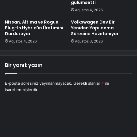
gülümsetti
Ağustos 4, 2026
Nissan, Altima ve Rogue
Volkswagen Dev Bir
Plug-In Hybrid’in Üretimini
Yeniden Yapılanma
Durduruyor
Sürecine Hazırlanıyor
Ağustos 4, 2026
Ağustos 3, 2026
Bir yanıt yazın
E-posta adresiniz yayınlanmayacak.
Gerekli alanlar
*
ile
işaretlenmişlerdir
Y
o
r
u