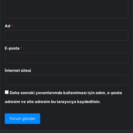
m
*
Ad
*
E-posta
*
İnternet sitesi
Daha sonraki yorumlarımda kullanılması için adım, e-posta
adresim ve site adresim bu tarayıcıya kaydedilsin.