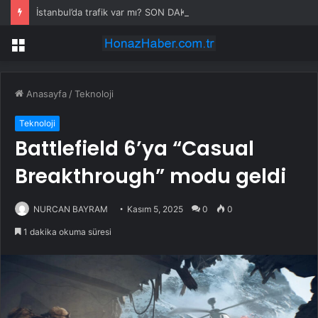
İstanbul’da trafik var mı? SON DAKİKA! 22 Temmuz Çarşamba hangi ilçelerde trafik var, hangi yollar kapalı?
Menü
Anasayfa
/
Teknoloji
Teknoloji
Battlefield 6’ya “Casual
Breakthrough” modu geldi
NURCAN BAYRAM
Kasım 5, 2025
0
0
1 dakika okuma süresi