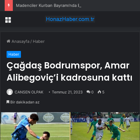
Madenciler Kurban Bayramı’nda Buluştu
Menü
Anasayfa
/
Haber
Haber
Çağdaş Bodrumspor, Amar
Alibegoviç’i kadrosuna kattı
CANSEN OLPAK
Temmuz 21, 2023
0
5
Bir dakikadan az