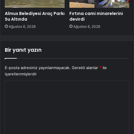
Almus Belediyesi Araç Parkı
Fırtına cami minarelerini
Su Altında
devirdi
Ağustos 6, 2026
Ağustos 6, 2026
Bir yanıt yazın
E-posta adresiniz yayınlanmayacak.
Gerekli alanlar
*
ile
işaretlenmişlerdir
Y
o
r
u
m
*