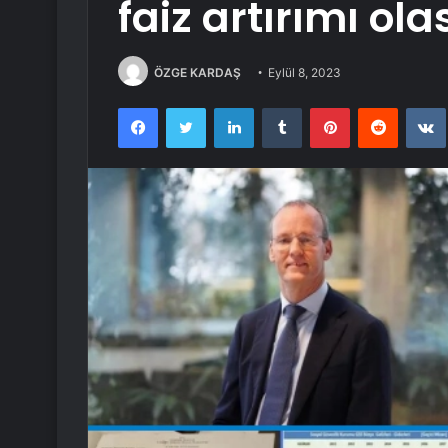
faiz artırımı olas
ÖZGE KARDAŞ
Eylül 8, 2023
Facebook
Twitter
LinkedIn
Tumblr
Pinterest
Reddit