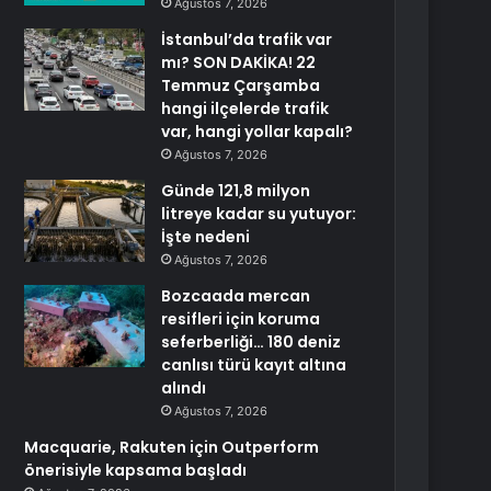
Ağustos 7, 2026
İstanbul’da trafik var
mı? SON DAKİKA! 22
Temmuz Çarşamba
hangi ilçelerde trafik
var, hangi yollar kapalı?
Ağustos 7, 2026
Günde 121,8 milyon
litreye kadar su yutuyor:
İşte nedeni
Ağustos 7, 2026
Bozcaada mercan
resifleri için koruma
seferberliği… 180 deniz
canlısı türü kayıt altına
alındı
Ağustos 7, 2026
Macquarie, Rakuten için Outperform
önerisiyle kapsama başladı