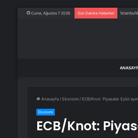
İstanbul’
Cuma, Ağustos 7 2026
Son Dakika Haberleri
ANASAY
Anasayfa
/
Ekonomi
/
ECB/Knot: Piyasalar Eylül ayında
Ekonomi
ECB/Knot: Piyas