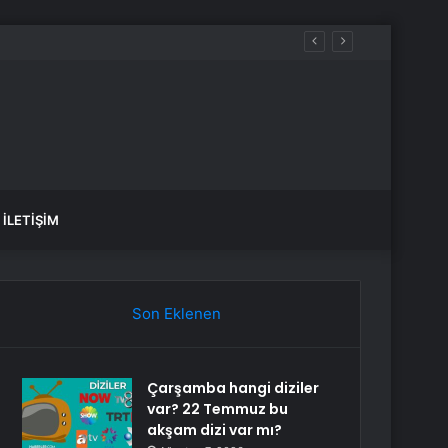
var, hangi yollar kapalı?
İLETIŞIM
Son Eklenen
Çarşamba hangi diziler
var? 22 Temmuz bu
akşam dizi var mı?