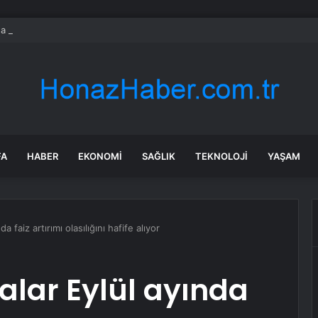
da trafik var mı? SON DAKİKA! 22 Temmuz Çarşamba hangi ilçelerde trafik 
FA
HABER
EKONOMI
SAĞLIK
TEKNOLOJI
YAŞAM
 faiz artırımı olasılığını hafife alıyor
alar Eylül ayında