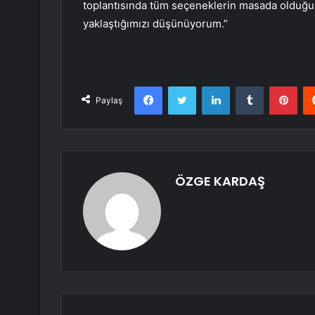
toplantısında tüm seçeneklerin masada olduğun
yaklaştığımızı düşünüyorum.”
Facebook
Twitter
LinkedIn
Tumblr
Pint
Paylaş
ÖZGE KARDAŞ