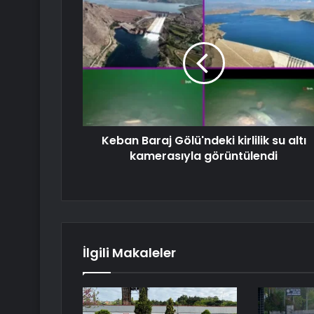
Keban Baraj Gölü'ndeki kirlilik su altı
kamerasıyla görüntülendi
İlgili Makaleler