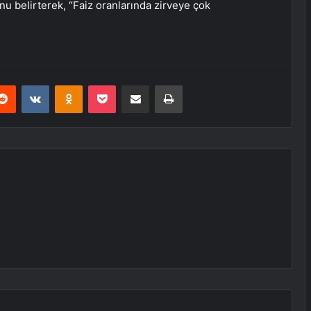
u belirterek, “Faiz oranlarında zirveye çok
erest
Reddit
VKontakte
Odnoklassniki
Pocket
E-Posta ile paylaş
Yazdır