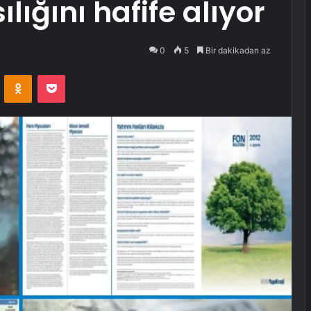
ılığını hafife alıyor
0
5
Bir dakikadan az
VKontakte
Odnoklassniki
Pocket