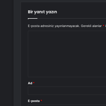
Bir yanıt yazın
E-posta adresiniz yayınlanmayacak.
Gerekli alanlar
*
i
Y
o
r
u
m
*
Ad
*
E-posta
*