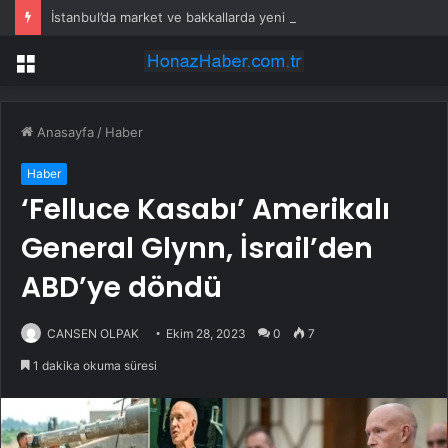
İstanbul’da market ve bakkallarda yeni uygulama devreye girdi
Menü
Anasayfa
/
Haber
Haber
‘Felluce Kasabı’ Amerikalı
General Glynn, İsrail’den
ABD’ye döndü
CANSEN OLPAK
Ekim 28, 2023
0
7
1 dakika okuma süresi