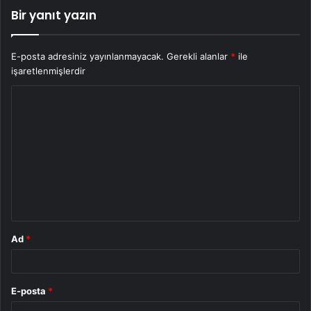
Bir yanıt yazın
E-posta adresiniz yayınlanmayacak.
Gerekli alanlar
*
ile
işaretlenmişlerdir
Y
o
r
u
m
*
Ad
*
E-posta
*