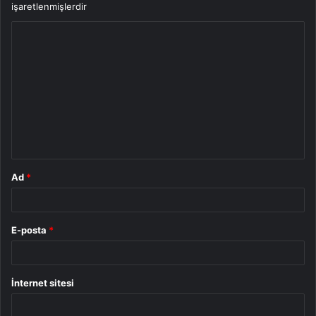
işaretlenmişlerdir
Y
o
r
u
m
*
Ad
*
E-posta
*
İnternet sitesi