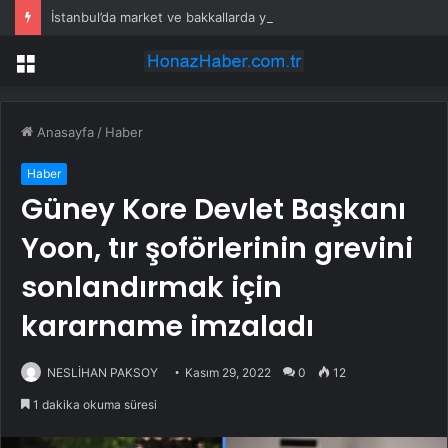
İstanbul’da market ve bakkallarda yeni uygulama devreye girdi
Menü
Anasayfa
/
Haber
Haber
Güney Kore Devlet Başkanı
Yoon, tır şoförlerinin grevini
sonlandırmak için
kararname imzaladı
NESLİHAN PAKSOY
Kasım 29, 2022
0
12
1 dakika okuma süresi