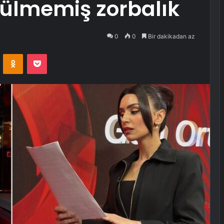
ülmemiş zorbalık
0
0
Bir dakikadan az
VKontakte
Odnoklassniki
Pocket