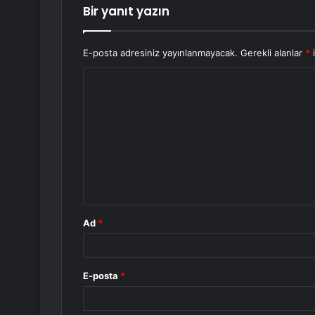
Bir yanıt yazın
E-posta adresiniz yayınlanmayacak.
Gerekli alanlar
*
i
Y
o
r
u
m
*
Ad
*
E-posta
*