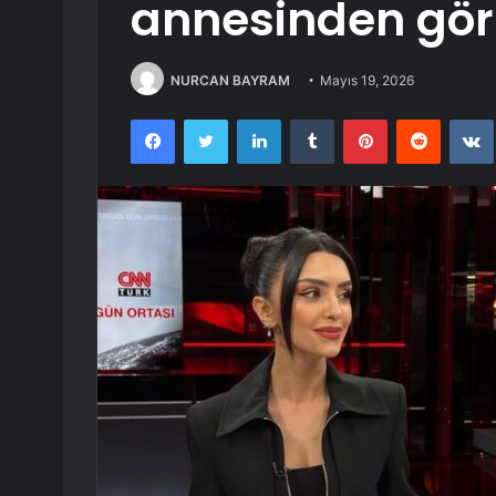
annesinden gör
NURCAN BAYRAM
Mayıs 19, 2026
Facebook
Twitter
LinkedIn
Tumblr
Pinterest
Reddit