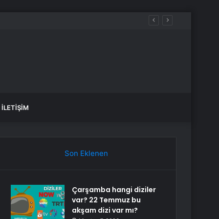
var, hangi yollar kapalı?
İLETIŞIM
Son Eklenen
Çarşamba hangi diziler
var? 22 Temmuz bu
akşam dizi var mı?