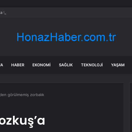
da trafik var mı? SON DAKİKA! 22 Temmuz Çarşamba hangi ilçelerde trafik 
FA
HABER
EKONOMI
SAĞLIK
TEKNOLOJI
YAŞAM
den görülmemiş zorbalık
Bozkuş’a