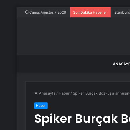
İstanbul’
Cuma, Ağustos 7 2026
Son Dakika Haberleri
ANASAY
Anasayfa
/
Haber
/
Spiker Burçak Bozkuş’a annesin
Haber
Spiker Burçak 