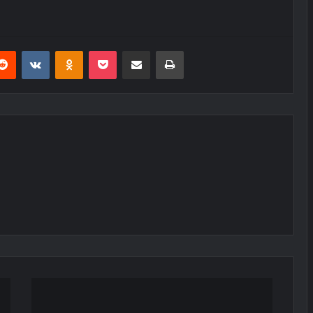
erest
Reddit
VKontakte
Odnoklassniki
Pocket
E-Posta ile paylaş
Yazdır