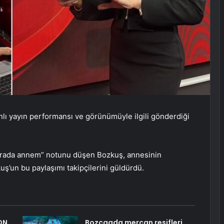
lı yayın performansı ve görünümüyle ilgili gönderdiği
sırada annem” notunu düşen Bozkuş, annesinin
uş’un bu paylaşımı takipçilerini güldürdü.
ON
Bozcaada mercan resifleri