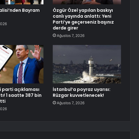
Valisi’nden Bayram
Özgür Özel yapılan baskıyı
canlı yayında anlattı: Yeni
Parti’ye geçerseniz başınız
2026
derde girer
Ağustos 7, 2026
i parti açıklaması
İstanbul’a poyraz uyarısı:
tı! 1 saatte 387 bin
Rüzgar kuvvetlenecek!
tti
Ağustos 7, 2026
2026