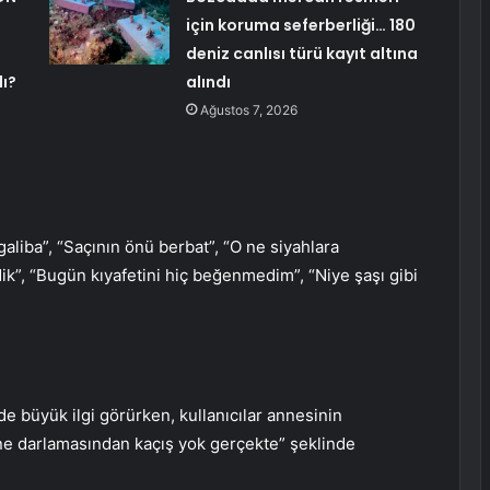
için koruma seferberliği… 180
deniz canlısı türü kayıt altına
lı?
alındı
Ağustos 7, 2026
liba”, “Saçının önü berbat”, “O ne siyahlara
”, “Bugün kıyafetini hiç beğenmedim”, “Niye şaşı gibi
 büyük ilgi görürken, kullanıcılar annesinin
anne darlamasından kaçış yok gerçekte” şeklinde