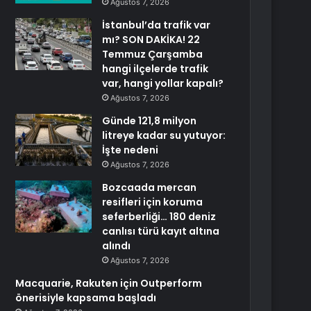
Ağustos 7, 2026
İstanbul’da trafik var
mı? SON DAKİKA! 22
Temmuz Çarşamba
hangi ilçelerde trafik
var, hangi yollar kapalı?
Ağustos 7, 2026
Günde 121,8 milyon
litreye kadar su yutuyor:
İşte nedeni
Ağustos 7, 2026
Bozcaada mercan
resifleri için koruma
seferberliği… 180 deniz
canlısı türü kayıt altına
alındı
Ağustos 7, 2026
Macquarie, Rakuten için Outperform
önerisiyle kapsama başladı